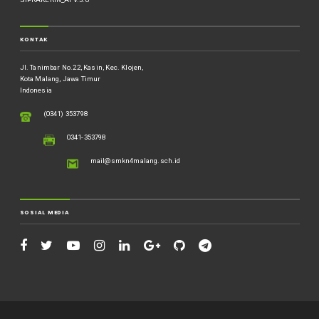
KONTAK
Jl. Tanimbar No.22, Kasin, Kec. Klojen,
Kota Malang, Jawa Timur
Indonesia
(0341) 353798
0341-353798
mail@smkn4malang.sch.id
SOSIAL MEDIA