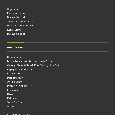
Organisasi
Ekstrakurikuler
Budaya Sekolah
Jadwal Ekstrakurikuler
Galeri Ekstrakulikuler
Karya Siswa
Budaya Sekolah
LINK TERKAIT
Dapodikmen
Dinas Pendidikan Provinsi Jawa Timur
Cabang Dinas Wilayah Kota Malang-Kota Batu
Kepegawaiaan Provinsi
Kurikulum
Perpustakaan
Online Exam
Prakerin (Aplikasi PKL)
Inventory
Rapor
Kelulusan
Osis Grafika
Alufika
SIPRAKERIN_AI V.3.0