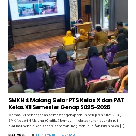
SMKN 4 Malang Gelar PTS Kelas X dan PAT
Kelas XII Semester Genap 2025-2026
Memasuki pertengahan semester genap tahun pelajaran 2025-2026,
SMK Negeri 4 Malang (Grafika) kembali melaksanakan agenda rutin
evaluasi pendidikan secara serentak. Kegiatan ini difokuskan pada […]
READ MORE
BERITA
,
SMK NEGERI 4 MALANG