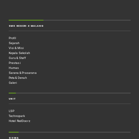
SMK NEGERI 4 MALANG
Profil
Sejarah
Visi & Misi
Kepala Sekolah
Guru & Staff
Prestasi
Humas
Sarana & Prasarana
Peta & Denah
Galeri
UNIT
LSP
Technopark
Hotel RedDoorz
SISWA