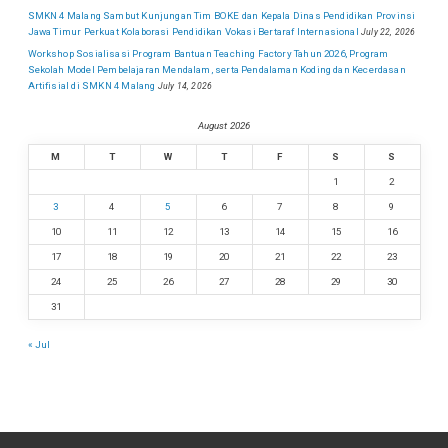
SMKN 4 Malang Sambut Kunjungan Tim BOKE dan Kepala Dinas Pendidikan Provinsi
Jawa Timur Perkuat Kolaborasi Pendidikan Vokasi Bertaraf Internasional
July 22, 2026
Workshop Sosialisasi Program Bantuan Teaching Factory Tahun 2026, Program
Sekolah Model Pembelajaran Mendalam, serta Pendalaman Koding dan Kecerdasan
Artifisial di SMKN 4 Malang
July 14, 2026
August 2026
M
T
W
T
F
S
S
1
2
3
4
5
6
7
8
9
10
11
12
13
14
15
16
17
18
19
20
21
22
23
24
25
26
27
28
29
30
31
« Jul