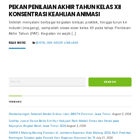
PEKAN PENILAIAN AKHIR TAHUN KELAS XII
KONSENTRASI KEAHLIAN ANIMASI
Setelah menjalani berbagai kegiatan belajar, praktek, hingga turun ke
industri (magang), sampailah siswa-siswi kelas XII pada tahap Penilaian
Akhir Tahun (PAT). Kegiatan ini wajib […]
READ MORE
BERITA
,
SMK NEGERI 4 MALANG
TERBARU
Pendampingan Sekolah Model Siklus I dari BBGTK Provinsi Jawa Timur.
August 5, 2026
Grafika Juara! Salsa Bella Siti Nur Hadjijah Raih Medali Emas dan Perak pada
Kejurprov Angkat Berat Jawa Timur 2026
August 3, 2026
SMKN 4 Malang Borong Prestasi di Jambore Koperasi Kota Malang 2026, Raih Predikat
Kontingen Teladan pada Puncak Hari Koperasi Nasional ke-79
July 31, 2026