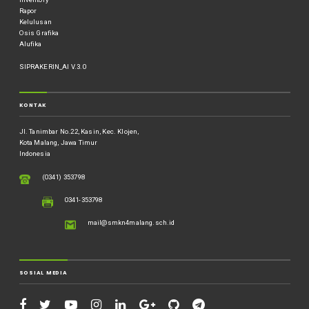
Rapor
Kelulusan
Osis Grafika
Alufika
SIPRAKERIN_AI V.3.0
KONTAK
Jl. Tanimbar No.22, Kasin, Kec. Klojen,
Kota Malang, Jawa Timur
Indonesia
(0341) 353798
0341-353798
mail@smkn4malang.sch.id
SOSIAL MEDIA