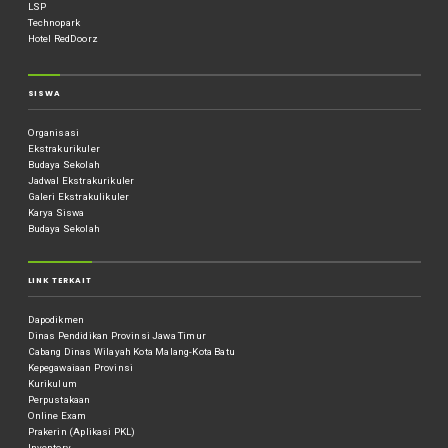
LSP
Technopark
Hotel RedDoorz
SISWA
Organisasi
Ekstrakurikuler
Budaya Sekolah
Jadwal Ekstrakurikuler
Galeri Ekstrakulikuler
Karya Siswa
Budaya Sekolah
LINK TERKAIT
Dapodikmen
Dinas Pendidikan Provinsi Jawa Timur
Cabang Dinas Wilayah Kota Malang-Kota Batu
Kepegawaiaan Provinsi
Kurikulum
Perpustakaan
Online Exam
Prakerin (Aplikasi PKL)
Inventory