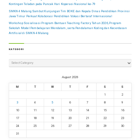
Kontingen Teladan pada Puncak Hari Koperasi Nasional ke-79
SMKN 4 Malang Sambut Kunjungan Tim BOKE dan Kepala Dinas Pendidikan Provinsi
Jawa Timur Perkuat Kolaborasi Pendidikan Vokasi Bertaraf Internasional
Workshop Sosialisasi Program Bantuan Teaching Factory Tahun 2026, Program
Sekolah Model Pembelajaran Mendalam, serta Pendalaman Koding dan Kecerdasan
Artifisial di SMKN 4 Malang
KATEGORI
August 2026
M
T
W
T
F
S
S
1
2
3
4
5
6
7
8
9
10
11
12
13
14
15
16
17
18
19
20
21
22
23
24
25
26
27
28
29
30
31