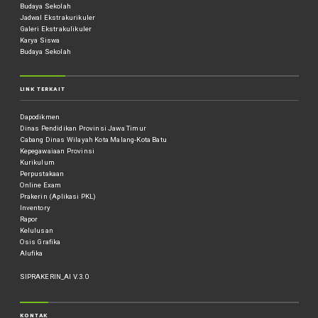
Budaya Sekolah
Jadwal Ekstrakurikuler
Galeri Ekstrakulikuler
Karya Siswa
Budaya Sekolah
LINK TERKAIT
Dapodikmen
Dinas Pendidikan Provinsi Jawa Timur
Cabang Dinas Wilayah Kota Malang-Kota Batu
Kepegawaiaan Provinsi
Kurikulum
Perpustakaan
Online Exam
Prakerin (Aplikasi PKL)
Inventory
Rapor
Kelulusan
Osis Grafika
Alufika
SIPRAKERIN_AI V.3.0
KONTAK