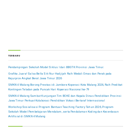
TERBARU
Pendampingan Sekolah Model Siklus I dari BBGTK Provinsi Jawa Timur.
Grafika Juara! Salsa Bella Siti Nur Hadjijah Raih Medali Emas dan Perak pada
Kejurprov Angkat Berat Jawa Timur 2026
SMKN 4 Malang Borong Prestasi di Jambore Koperasi Kota Malang 2026, Raih Predikat
Kontingen Teladan pada Puncak Hari Koperasi Nasional ke-79
SMKN 4 Malang Sambut Kunjungan Tim BOKE dan Kepala Dinas Pendidikan Provinsi
Jawa Timur Perkuat Kolaborasi Pendidikan Vokasi Bertaraf Internasional
Workshop Sosialisasi Program Bantuan Teaching Factory Tahun 2026, Program
Sekolah Model Pembelajaran Mendalam, serta Pendalaman Koding dan Kecerdasan
Artifisial di SMKN 4 Malang