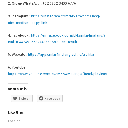
2. Group WhatsApp : +62 0852 3400 6776
3. Instagram :
https
://instagram.com/bkksmkn4malang?
utm_medium=copy_link
4. Facebook :
https://m.facebook.com/bkksmkn4malang/?
tsid=0.4424916632749889&source=result
5. Website :
https://app.smkn4malang
.sch.id/alufika
6. Youtube :
https:
/
/
www.
youtube.com/c/SMKN4MalangOfficial/playlists
Share this:
Twitter
Facebook
Like this:
Loading...