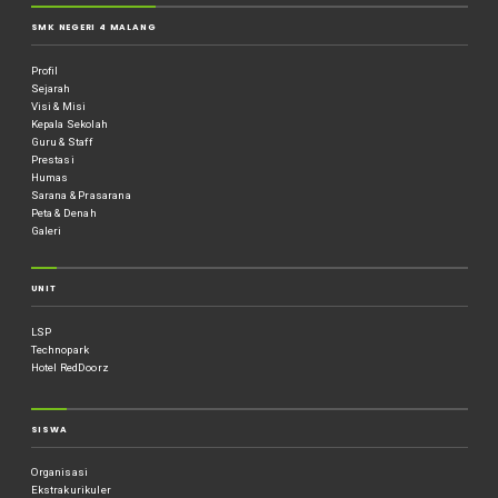
SMK NEGERI 4 MALANG
Profil
Sejarah
Visi & Misi
Kepala Sekolah
Guru & Staff
Prestasi
Humas
Sarana & Prasarana
Peta & Denah
Galeri
UNIT
LSP
Technopark
Hotel RedDoorz
SISWA
Organisasi
Ekstrakurikuler