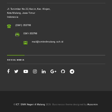
Jl. Tanimbar No.22, Kasin, Kec. Klojen,
Kota Malang, Jawa Timur
Indonesia
(0341) 353798
0341-353798
mail@smkn4malang.sch.id
SOSIAL MEDIA
©
ICT. SMK Negeri 4 Malang
2026.
Businessx theme designed by
Acosmin
.