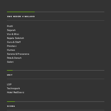
SMK NEGERI 4 MALANG
Profil
Sejarah
Visi & Misi
Kepala Sekolah
Guru & Staff
Prestasi
Humas
Sarana & Prasarana
Peta & Denah
Galeri
UNIT
LSP
Technopark
Hotel RedDoorz
SISWA