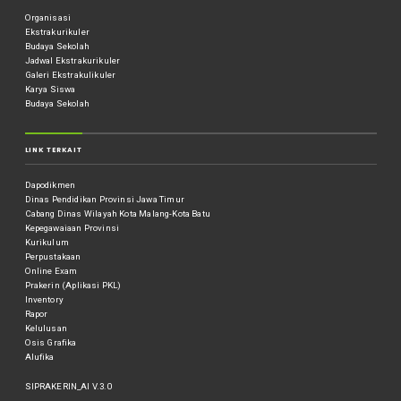
Organisasi
Ekstrakurikuler
Budaya Sekolah
Jadwal Ekstrakurikuler
Galeri Ekstrakulikuler
Karya Siswa
Budaya Sekolah
LINK TERKAIT
Dapodikmen
Dinas Pendidikan Provinsi Jawa Timur
Cabang Dinas Wilayah Kota Malang-Kota Batu
Kepegawaiaan Provinsi
Kurikulum
Perpustakaan
Online Exam
Prakerin (Aplikasi PKL)
Inventory
Rapor
Kelulusan
Osis Grafika
Alufika
SIPRAKERIN_AI V.3.0