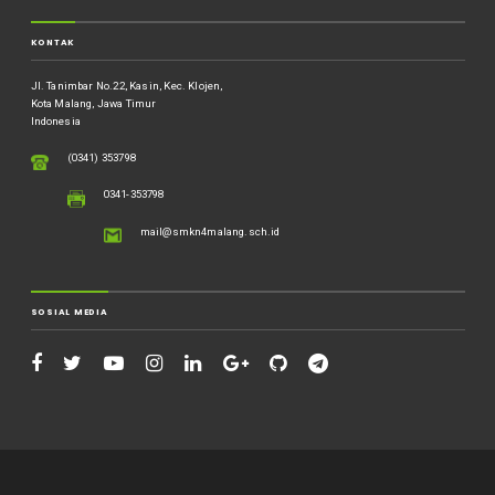
KONTAK
Jl. Tanimbar No.22, Kasin, Kec. Klojen,
Kota Malang, Jawa Timur
Indonesia
(0341) 353798
0341-353798
mail@smkn4malang.sch.id
SOSIAL MEDIA