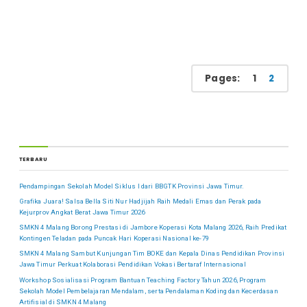
Pages:
1
2
TERBARU
Pendampingan Sekolah Model Siklus I dari BBGTK Provinsi Jawa Timur.
Grafika Juara! Salsa Bella Siti Nur Hadjijah Raih Medali Emas dan Perak pada
Kejurprov Angkat Berat Jawa Timur 2026
SMKN 4 Malang Borong Prestasi di Jambore Koperasi Kota Malang 2026, Raih Predikat
Kontingen Teladan pada Puncak Hari Koperasi Nasional ke-79
SMKN 4 Malang Sambut Kunjungan Tim BOKE dan Kepala Dinas Pendidikan Provinsi
Jawa Timur Perkuat Kolaborasi Pendidikan Vokasi Bertaraf Internasional
Workshop Sosialisasi Program Bantuan Teaching Factory Tahun 2026, Program
Sekolah Model Pembelajaran Mendalam, serta Pendalaman Koding dan Kecerdasan
Artifisial di SMKN 4 Malang