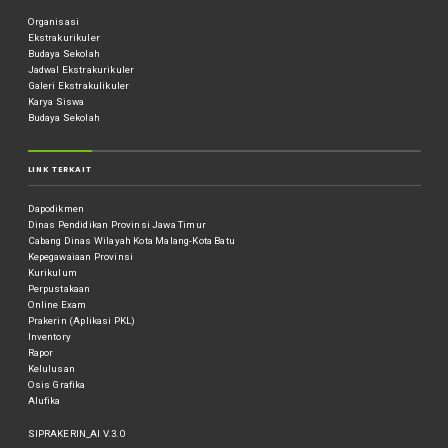
Organisasi
Ekstrakurikuler
Budaya Sekolah
Jadwal Ekstrakurikuler
Galeri Ekstrakulikuler
Karya Siswa
Budaya Sekolah
LINK TERKAIT
Dapodikmen
Dinas Pendidikan Provinsi Jawa Timur
Cabang Dinas Wilayah Kota Malang-Kota Batu
Kepegawaiaan Provinsi
Kurikulum
Perpustakaan
Online Exam
Prakerin (Aplikasi PKL)
Inventory
Rapor
Kelulusan
Osis Grafika
Alufika
SIPRAKERIN_AI V.3.0