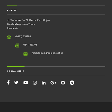
KONTAK
Jl. Tanimbar No.22, Kasin, Kec. Klojen,
Kota Malang, Jawa Timur
Indonesia
(0341) 353798
0341-353798
mail@smkn4malang.sch.id
SOSIAL MEDIA