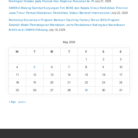
Kontingen Teladan pada Puncak Hari Koperasi Nasional ke-79
July 31, 2026
SMKN 4 Malang Sambut Kunjungan Tim BOKE dan Kepala Dinas Pendidikan Provinsi
Jawa Timur Perkuat Kolaborasi Pendidikan Vokasi Bertaraf Internasional
July 22, 2026
Workshop Sosialisasi Program Bantuan Teaching Factory Tahun 2026, Program
Sekolah Model Pembelajaran Mendalam, serta Pendalaman Koding dan Kecerdasan
Artifisial di SMKN 4 Malang
July 14, 2026
May 2026
M
T
W
T
F
S
S
1
2
3
4
5
6
7
8
9
10
11
12
13
14
15
16
17
18
19
20
21
22
23
24
25
26
27
28
29
30
31
« Apr
Jun »