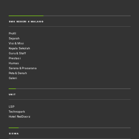
SMK NEGERI 4 MALANG
Profil
Sejarah
Visi & Misi
Kepala Sekolah
Guru & Staff
Prestasi
Humas
Sarana & Prasarana
Peta & Denah
Galeri
UNIT
LSP
Technopark
Hotel RedDoorz
SISWA