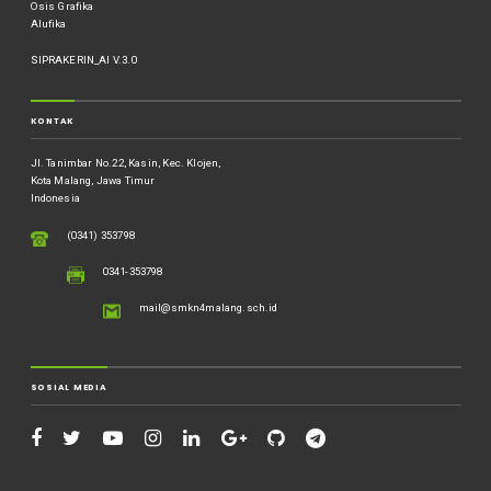
Osis Grafika
Alufika
SIPRAKERIN_AI V.3.0
KONTAK
Jl. Tanimbar No.22, Kasin, Kec. Klojen,
Kota Malang, Jawa Timur
Indonesia
(0341) 353798
0341-353798
mail@smkn4malang.sch.id
SOSIAL MEDIA