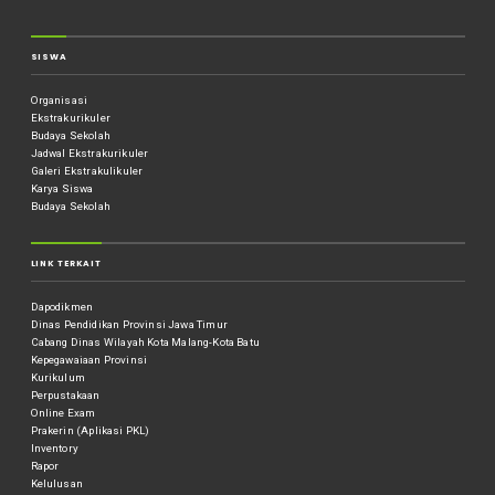
SISWA
Organisasi
Ekstrakurikuler
Budaya Sekolah
Jadwal Ekstrakurikuler
Galeri Ekstrakulikuler
Karya Siswa
Budaya Sekolah
LINK TERKAIT
Dapodikmen
Dinas Pendidikan Provinsi Jawa Timur
Cabang Dinas Wilayah Kota Malang-Kota Batu
Kepegawaiaan Provinsi
Kurikulum
Perpustakaan
Online Exam
Prakerin (Aplikasi PKL)
Inventory
Rapor
Kelulusan