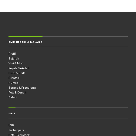
SMK NEGERI 4 MALANG
Profil
Sejarah
Visi & Misi
Kepala Sekolah
Guru & Staff
Prestasi
Humas
Sarana & Prasarana
Peta & Denah
Galeri
UNIT
LSP
Technopark
Hotel RedDoorz