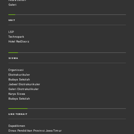
Galeri
UNIT
LSP
Technopark
Hotel RedDoorz
SISWA
Organisasi
Ekstrakurikuler
Budaya Sekolah
Jadwal Ekstrakurikuler
Galeri Ekstrakulikuler
Karya Siswa
Budaya Sekolah
LINK TERKAIT
Dapodikmen
Dinas Pendidikan Provinsi Jawa Timur