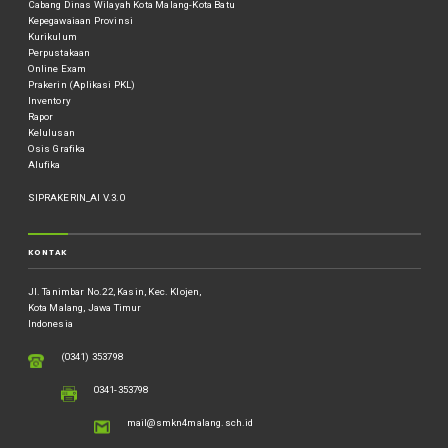
Cabang Dinas Wilayah Kota Malang-Kota Batu
Kepegawaiaan Provinsi
Kurikulum
Perpustakaan
Online Exam
Prakerin (Aplikasi PKL)
Inventory
Rapor
Kelulusan
Osis Grafika
Alufika
SIPRAKERIN_AI V.3.0
KONTAK
Jl. Tanimbar No.22, Kasin, Kec. Klojen,
Kota Malang, Jawa Timur
Indonesia
(0341) 353798
0341-353798
mail@smkn4malang.sch.id