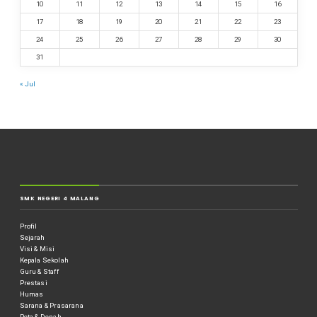
10
11
12
13
14
15
16
17
18
19
20
21
22
23
24
25
26
27
28
29
30
31
« Jul
SMK NEGERI 4 MALANG
Profil
Sejarah
Visi & Misi
Kepala Sekolah
Guru & Staff
Prestasi
Humas
Sarana & Prasarana
Peta & Denah