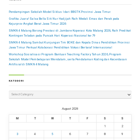
Pendampingan Sekolah Model Siklus I dari BBGTK Provinsi Jawa Timur.
Grafika Juara! Salsa Bella Siti Nur Hadjijah Raih Medali Emas dan Perak pada
Kejurprov Angkat Berat Jawa Timur 2026
SMKN 4 Malang Borong Prestasi di Jambore Koperasi Kota Malang 2026, Raih Predikat
Kontingen Teladan pada Puncak Hari Koperasi Nasional ke-79
SMKN 4 Malang Sambut Kunjungan Tim BOKE dan Kepala Dinas Pendidikan Provinsi
Jawa Timur Perkuat Kolaborasi Pendidikan Vokasi Bertaraf Internasional
Workshop Sosialisasi Program Bantuan Teaching Factory Tahun 2026, Program
Sekolah Model Pembelajaran Mendalam, serta Pendalaman Koding dan Kecerdasan
Artifisial di SMKN 4 Malang
KATEGORI
August 2026
M
T
W
T
F
S
S
1
2
3
4
5
6
7
8
9