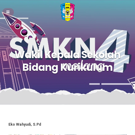
Wakil Kepala Sekolah
Bidang Kurikulum
Eko Wahyudi, S.Pd