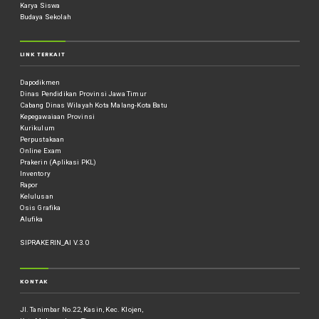
Karya Siswa
Budaya Sekolah
LINK TERKAIT
Dapodikmen
Dinas Pendidikan Provinsi Jawa Timur
Cabang Dinas Wilayah Kota Malang-Kota Batu
Kepegawaiaan Provinsi
Kurikulum
Perpustakaan
Online Exam
Prakerin (Aplikasi PKL)
Inventory
Rapor
Kelulusan
Osis Grafika
Alufika
SIPRAKERIN_AI V.3.0
KONTAK
Jl. Tanimbar No.22, Kasin, Kec. Klojen,