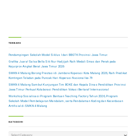
TERBARU
Pendampingan Sekolah Model Siklus I dari BBGTK Provinsi Jawa Timur.
Grafika Juara! Salsa Bella Siti Nur Hadjijah Raih Medali Emas dan Perak pada
Kejurprov Angkat Berat Jawa Timur 2026
SMKN 4 Malang Borong Prestasi di Jambore Koperasi Kota Malang 2026, Raih Predikat
Kontingen Teladan pada Puncak Hari Koperasi Nasional ke-79
SMKN 4 Malang Sambut Kunjungan Tim BOKE dan Kepala Dinas Pendidikan Provinsi
Jawa Timur Perkuat Kolaborasi Pendidikan Vokasi Bertaraf Internasional
Workshop Sosialisasi Program Bantuan Teaching Factory Tahun 2026, Program
Sekolah Model Pembelajaran Mendalam, serta Pendalaman Koding dan Kecerdasan
Artifisial di SMKN 4 Malang
KATEGORI