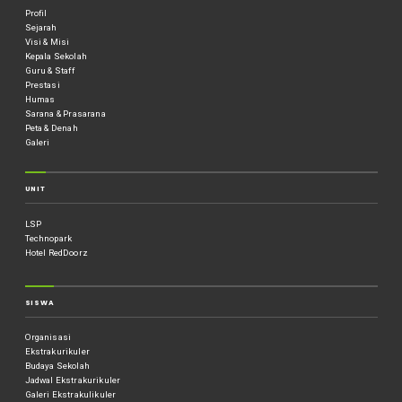
Profil
Sejarah
Visi & Misi
Kepala Sekolah
Guru & Staff
Prestasi
Humas
Sarana & Prasarana
Peta & Denah
Galeri
UNIT
LSP
Technopark
Hotel RedDoorz
SISWA
Organisasi
Ekstrakurikuler
Budaya Sekolah
Jadwal Ekstrakurikuler
Galeri Ekstrakulikuler