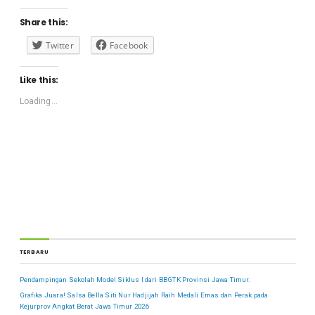
Share this:
Twitter
Facebook
Like this:
Loading...
TERBARU
Pendampingan Sekolah Model Siklus I dari BBGTK Provinsi Jawa Timur.
Grafika Juara! Salsa Bella Siti Nur Hadjijah Raih Medali Emas dan Perak pada
Kejurprov Angkat Berat Jawa Timur 2026