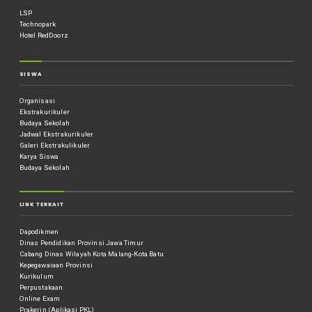
LSP
Technopark
Hotel RedDoorz
SISWA
Organisasi
Ekstrakurikuler
Budaya Sekolah
Jadwal Ekstrakurikuler
Galeri Ekstrakulikuler
Karya Siswa
Budaya Sekolah
LINK TERKAIT
Dapodikmen
Dinas Pendidikan Provinsi Jawa Timur
Cabang Dinas Wilayah Kota Malang-Kota Batu
Kepegawaiaan Provinsi
Kurikulum
Perpustakaan
Online Exam
Prakerin (Aplikasi PKL)