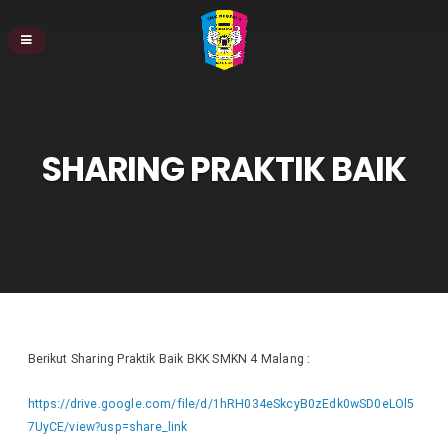
SHARING PRAKTIK BAIK
Berikut Sharing Praktik Baik BKK SMKN 4 Malang :
https://drive.google.com/file/d/1hRH034eSkcyB0zEdk0wSD0eLOl5
7UyCE/view?usp=share_link