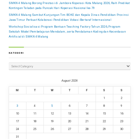
SMKN 4 Malang Borong Prestasi di Jambore Koperasi Kota Malang 2026, Raih Predikat
Kontingen Teladan pada Puncak Hari Koperasi Nasional ke-79
SMKN 4 Malang Sambut Kunjungan Tim BOKE dan Kepala Dinas Pendidikan Provinsi
Jawa Timur Perkuat Kolaborasi Pendidikan Vokasi Bertaraf Internasional
Workshop Sosialisasi Program Bantuan Teaching Factory Tahun 2026, Program
Sekolah Model Pembelajaran Mendalam, serta Pendalaman Koding dan Kecerdasan
Artifisial di SMKN 4 Malang
KATEGORI
August 2026
M
T
W
T
F
S
S
1
2
3
4
5
6
7
8
9
10
11
12
13
14
15
16
17
18
19
20
21
22
23
24
25
26
27
28
29
30
31