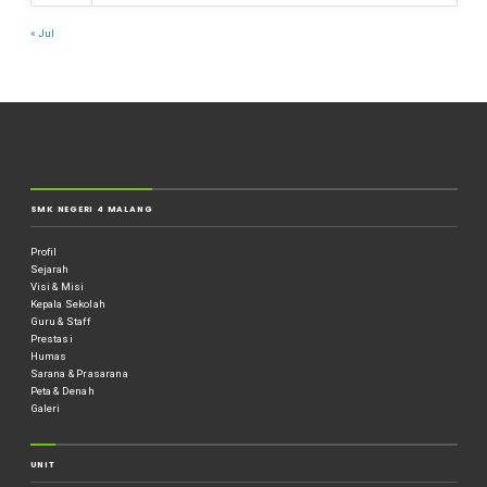
« Jul
SMK NEGERI 4 MALANG
Profil
Sejarah
Visi & Misi
Kepala Sekolah
Guru & Staff
Prestasi
Humas
Sarana & Prasarana
Peta & Denah
Galeri
UNIT