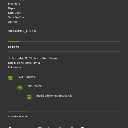
Inventory
Rapor
Kelulusan
Osis Grafika
Alufika
SIPRAKERIN_AI V.3.0
KONTAK
Jl. Tanimbar No.22, Kasin, Kec. Klojen,
Kota Malang, Jawa Timur
Indonesia
(0341) 353798
0341-353798
mail@smkn4malang.sch.id
SOSIAL MEDIA