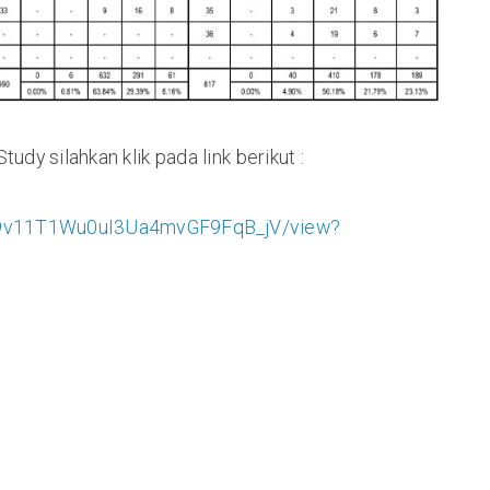
udy silahkan klik pada link berikut :
WV9v11T1Wu0uI3Ua4mvGF9FqB_jV/view?