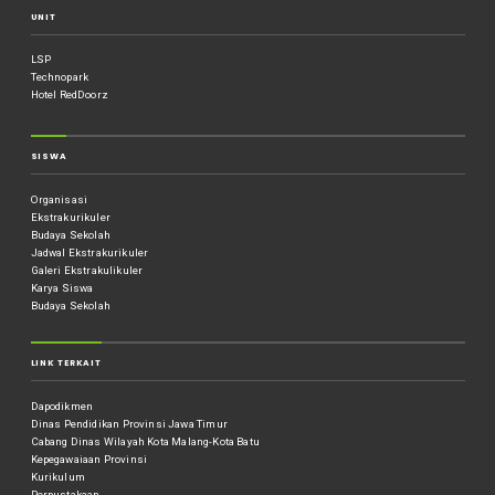
UNIT
LSP
Technopark
Hotel RedDoorz
SISWA
Organisasi
Ekstrakurikuler
Budaya Sekolah
Jadwal Ekstrakurikuler
Galeri Ekstrakulikuler
Karya Siswa
Budaya Sekolah
LINK TERKAIT
Dapodikmen
Dinas Pendidikan Provinsi Jawa Timur
Cabang Dinas Wilayah Kota Malang-Kota Batu
Kepegawaiaan Provinsi
Kurikulum
Perpustakaan