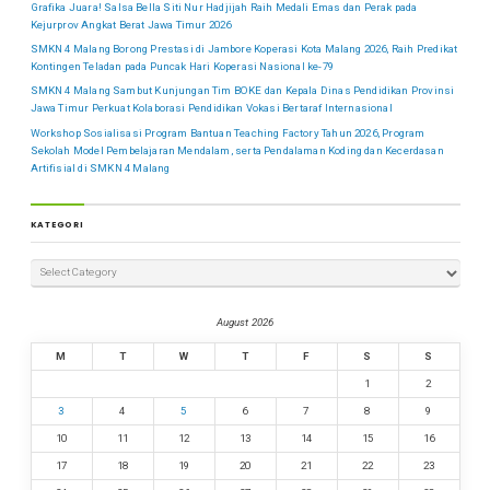
Grafika Juara! Salsa Bella Siti Nur Hadjijah Raih Medali Emas dan Perak pada
Kejurprov Angkat Berat Jawa Timur 2026
SMKN 4 Malang Borong Prestasi di Jambore Koperasi Kota Malang 2026, Raih Predikat
Kontingen Teladan pada Puncak Hari Koperasi Nasional ke-79
SMKN 4 Malang Sambut Kunjungan Tim BOKE dan Kepala Dinas Pendidikan Provinsi
Jawa Timur Perkuat Kolaborasi Pendidikan Vokasi Bertaraf Internasional
Workshop Sosialisasi Program Bantuan Teaching Factory Tahun 2026, Program
Sekolah Model Pembelajaran Mendalam, serta Pendalaman Koding dan Kecerdasan
Artifisial di SMKN 4 Malang
KATEGORI
August 2026
M
T
W
T
F
S
S
1
2
3
4
5
6
7
8
9
10
11
12
13
14
15
16
17
18
19
20
21
22
23