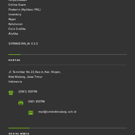
Online Exam
Prakerin (Aplikasi PKL)
Inventory
Rapor
Kelulusan
Osis Grafika
Alufika
SIPRAKERIN_AI V.3.0
KONTAK
Jl. Tanimbar No.22, Kasin, Kec. Klojen,
Kota Malang, Jawa Timur
Indonesia
(0341) 353798
0341-353798
mail@smkn4malang.sch.id
SOSIAL MEDIA