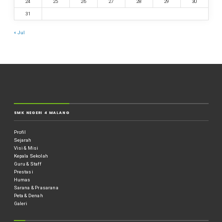
24
25
26
27
28
29
30
31
« Jul
SMK NEGERI 4 MALANG
Profil
Sejarah
Visi & Misi
Kepala Sekolah
Guru & Staff
Prestasi
Humas
Sarana & Prasarana
Peta & Denah
Galeri