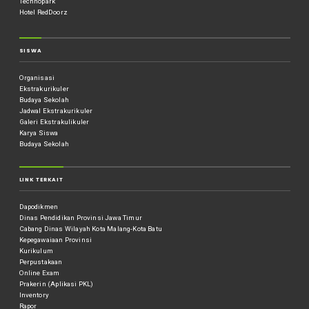
Technopark
Hotel RedDoorz
SISWA
Organisasi
Ekstrakurikuler
Budaya Sekolah
Jadwal Ekstrakurikuler
Galeri Ekstrakulikuler
Karya Siswa
Budaya Sekolah
LINK TERKAIT
Dapodikmen
Dinas Pendidikan Provinsi Jawa Timur
Cabang Dinas Wilayah Kota Malang-Kota Batu
Kepegawaiaan Provinsi
Kurikulum
Perpustakaan
Online Exam
Prakerin (Aplikasi PKL)
Inventory
Rapor