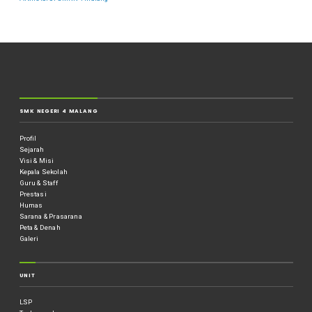
SMK NEGERI 4 MALANG
Profil
Sejarah
Visi & Misi
Kepala Sekolah
Guru & Staff
Prestasi
Humas
Sarana & Prasarana
Peta & Denah
Galeri
UNIT
LSP