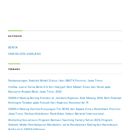
KATEGORI
BERITA
SMK NEGERI 4 MALANG
TERBARU
Pendampingan Sekolah Model Siklus I dari BBGTK Provinsi Jawa Timur.
Grafika Juara! Salsa Bella Siti Nur Hadjijah Raih Medali Emas dan Perak pada
Kejurprov Angkat Berat Jawa Timur 2026
SMKN 4 Malang Borong Prestasi di Jambore Koperasi Kota Malang 2026, Raih Predikat
Kontingen Teladan pada Puncak Hari Koperasi Nasional ke-79
SMKN 4 Malang Sambut Kunjungan Tim BOKE dan Kepala Dinas Pendidikan Provinsi
Jawa Timur Perkuat Kolaborasi Pendidikan Vokasi Bertaraf Internasional
Workshop Sosialisasi Program Bantuan Teaching Factory Tahun 2026, Program
Sekolah Model Pembelajaran Mendalam, serta Pendalaman Koding dan Kecerdasan
Artifisial di SMKN 4 Malang