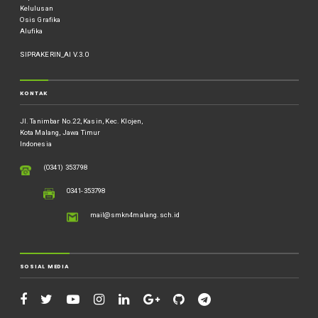
Kelulusan
Osis Grafika
Alufika
SIPRAKERIN_AI V.3.0
KONTAK
Jl. Tanimbar No.22, Kasin, Kec. Klojen,
Kota Malang, Jawa Timur
Indonesia
(0341) 353798
0341-353798
mail@smkn4malang.sch.id
SOSIAL MEDIA