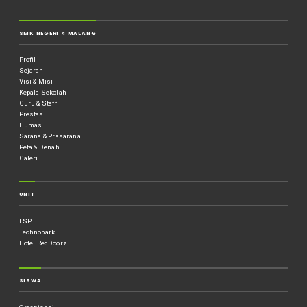
SMK NEGERI 4 MALANG
Profil
Sejarah
Visi & Misi
Kepala Sekolah
Guru & Staff
Prestasi
Humas
Sarana & Prasarana
Peta & Denah
Galeri
UNIT
LSP
Technopark
Hotel RedDoorz
SISWA