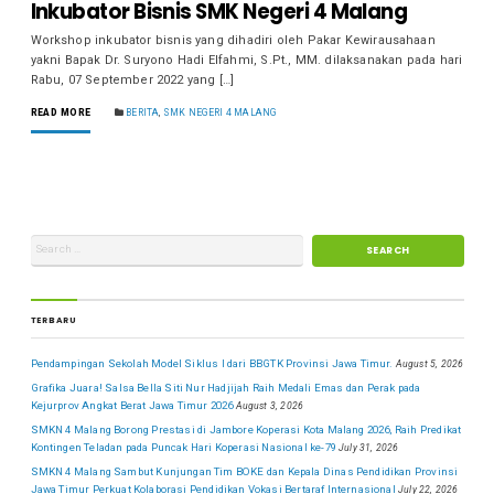
Inkubator Bisnis SMK Negeri 4 Malang
Workshop inkubator bisnis yang dihadiri oleh Pakar Kewirausahaan
yakni Bapak Dr. Suryono Hadi Elfahmi, S.Pt., MM. dilaksanakan pada hari
Rabu, 07 September 2022 yang […]
READ MORE
BERITA
,
SMK NEGERI 4 MALANG
TERBARU
Pendampingan Sekolah Model Siklus I dari BBGTK Provinsi Jawa Timur.
August 5, 2026
Grafika Juara! Salsa Bella Siti Nur Hadjijah Raih Medali Emas dan Perak pada
Kejurprov Angkat Berat Jawa Timur 2026
August 3, 2026
SMKN 4 Malang Borong Prestasi di Jambore Koperasi Kota Malang 2026, Raih Predikat
Kontingen Teladan pada Puncak Hari Koperasi Nasional ke-79
July 31, 2026
SMKN 4 Malang Sambut Kunjungan Tim BOKE dan Kepala Dinas Pendidikan Provinsi
Jawa Timur Perkuat Kolaborasi Pendidikan Vokasi Bertaraf Internasional
July 22, 2026