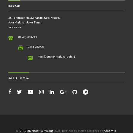
KONTAK
Jl. Tanimbar No.22, Kasin, Kec. Klojen,
Kota Malang, Jawa Timur
Indonesia
(0341) 353798
0341-353798
mail@smkn4malang.sch.id
SOSIAL MEDIA
©
ICT. SMK Negeri 4 Malang
2026.
Businessx theme designed by
Acosmin
.