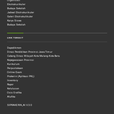
Organisasi
Ekstrakurikuler
Budaya Sekolah
Jadwal Ekstrakurikuler
Galeri Ekstrakulikuler
Karya Siswa
Budaya Sekolah
LINK TERKAIT
Dapodikmen
Dinas Pendidikan Provinsi Jawa Timur
Cabang Dinas Wilayah Kota Malang-Kota Batu
Kepegawaiaan Provinsi
Kurikulum
Perpustakaan
Online Exam
Prakerin (Aplikasi PKL)
Inventory
Rapor
Kelulusan
Osis Grafika
Alufika
SIPRAKERIN_AI V.3.0