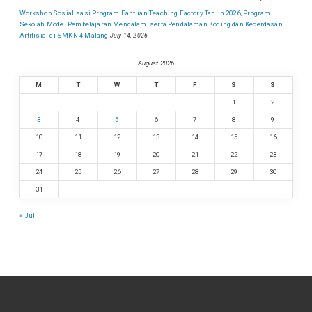
Workshop Sosialisasi Program Bantuan Teaching Factory Tahun 2026, Program
Sekolah Model Pembelajaran Mendalam, serta Pendalaman Koding dan Kecerdasan
Artifisial di SMKN 4 Malang
July 14, 2026
August 2026
M
T
W
T
F
S
S
1
2
3
4
5
6
7
8
9
10
11
12
13
14
15
16
17
18
19
20
21
22
23
24
25
26
27
28
29
30
31
« Jul