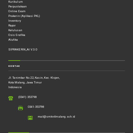
Kurikulum
Perpustakaan
Online Exam
Prakerin (Aplikasi PKL)
Inventory
Rapor
Kelulusan
Osis Grafika
Alufika
SIPRAKERIN_AI V.3.0
KONTAK
Jl. Tanimbar No.22, Kasin, Kec. Klojen,
Kota Malang, Jawa Timur
Indonesia
(0341) 353798
0341-353798
mail@smkn4malang.sch.id