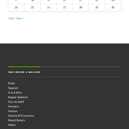
17
18
19
20
21
22
23
24
25
26
27
28
29
30
« Oct
Dec »
SMK NEGERI 4 MALANG
Profil
Sejarah
Visi & Misi
Kepala Sekolah
Guru & Staff
Prestasi
Humas
Sarana & Prasarana
Peta & Denah
Galeri