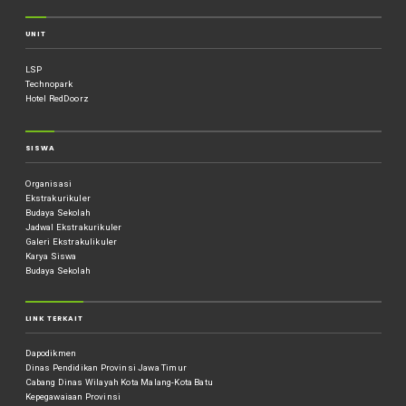
UNIT
LSP
Technopark
Hotel RedDoorz
SISWA
Organisasi
Ekstrakurikuler
Budaya Sekolah
Jadwal Ekstrakurikuler
Galeri Ekstrakulikuler
Karya Siswa
Budaya Sekolah
LINK TERKAIT
Dapodikmen
Dinas Pendidikan Provinsi Jawa Timur
Cabang Dinas Wilayah Kota Malang-Kota Batu
Kepegawaiaan Provinsi