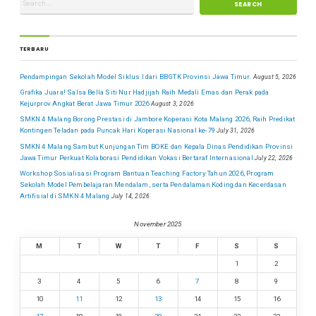
TERBARU
Pendampingan Sekolah Model Siklus I dari BBGTK Provinsi Jawa Timur.
August 5, 2026
Grafika Juara! Salsa Bella Siti Nur Hadjijah Raih Medali Emas dan Perak pada
Kejurprov Angkat Berat Jawa Timur 2026
August 3, 2026
SMKN 4 Malang Borong Prestasi di Jambore Koperasi Kota Malang 2026, Raih Predikat
Kontingen Teladan pada Puncak Hari Koperasi Nasional ke-79
July 31, 2026
SMKN 4 Malang Sambut Kunjungan Tim BOKE dan Kepala Dinas Pendidikan Provinsi
Jawa Timur Perkuat Kolaborasi Pendidikan Vokasi Bertaraf Internasional
July 22, 2026
Workshop Sosialisasi Program Bantuan Teaching Factory Tahun 2026, Program
Sekolah Model Pembelajaran Mendalam, serta Pendalaman Koding dan Kecerdasan
Artifisial di SMKN 4 Malang
July 14, 2026
November 2025
M
T
W
T
F
S
S
1
2
3
4
5
6
7
8
9
10
11
12
13
14
15
16