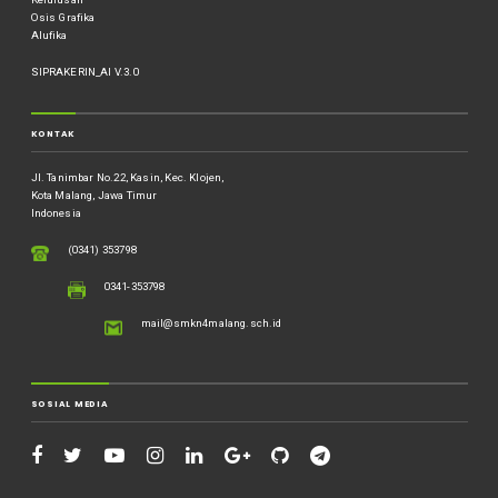
Osis Grafika
Alufika
SIPRAKERIN_AI V.3.0
KONTAK
Jl. Tanimbar No.22, Kasin, Kec. Klojen,
Kota Malang, Jawa Timur
Indonesia
(0341) 353798
0341-353798
mail@smkn4malang.sch.id
SOSIAL MEDIA