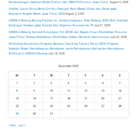
Pendampingan Sekolah Model Siklus I dari BBGTK Provinsi Jawa Timur.
August 5, 2026
Grafika Juara! Salsa Bella Siti Nur Hadjijah Raih Medali Emas dan Perak pada
Kejurprov Angkat Berat Jawa Timur 2026
August 3, 2026
SMKN 4 Malang Borong Prestasi di Jambore Koperasi Kota Malang 2026, Raih Predikat
Kontingen Teladan pada Puncak Hari Koperasi Nasional ke-79
July 31, 2026
SMKN 4 Malang Sambut Kunjungan Tim BOKE dan Kepala Dinas Pendidikan Provinsi
Jawa Timur Perkuat Kolaborasi Pendidikan Vokasi Bertaraf Internasional
July 22, 2026
Workshop Sosialisasi Program Bantuan Teaching Factory Tahun 2026, Program
Sekolah Model Pembelajaran Mendalam, serta Pendalaman Koding dan Kecerdasan
Artifisial di SMKN 4 Malang
July 14, 2026
December 2025
M
T
W
T
F
S
S
1
2
3
4
5
6
7
8
9
10
11
12
13
14
15
16
17
18
19
20
21
22
23
24
25
26
27
28
29
30
31
« Nov
Jan »