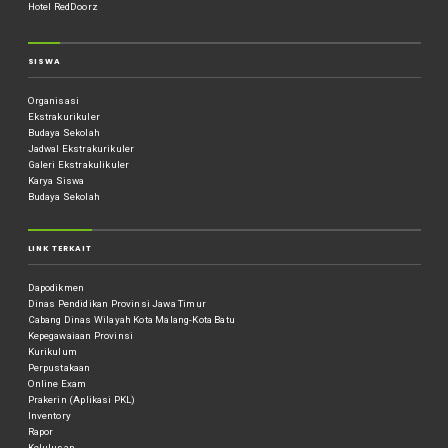
Hotel RedDoorz
SISWA
Organisasi
Ekstrakurikuler
Budaya Sekolah
Jadwal Ekstrakurikuler
Galeri Ekstrakulikuler
Karya Siswa
Budaya Sekolah
LINK TERKAIT
Dapodikmen
Dinas Pendidikan Provinsi Jawa Timur
Cabang Dinas Wilayah Kota Malang-Kota Batu
Kepegawaiaan Provinsi
Kurikulum
Perpustakaan
Online Exam
Prakerin (Aplikasi PKL)
Inventory
Rapor
Kelulusan