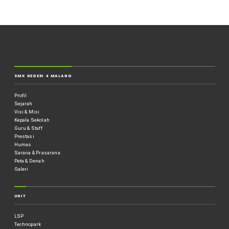
SMK NEGERI 4 MALANG
Profil
Sejarah
Visi & Misi
Kepala Sekolah
Guru & Staff
Prestasi
Humas
Sarana & Prasarana
Peta & Denah
Galeri
UNIT
LSP
Technopark