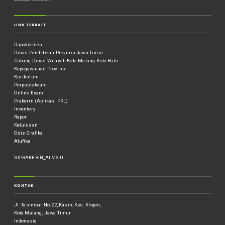
LINK TERKAIT
Dapodikmen
Dinas Pendidikan Provinsi Jawa Timur
Cabang Dinas Wilayah Kota Malang-Kota Batu
Kepegawaiaan Provinsi
Kurikulum
Perpustakaan
Online Exam
Prakerin (Aplikasi PKL)
Inventory
Rapor
Kelulusan
Osis Grafika
Alufika
SIPRAKERIN_AI V.3.0
KONTAK
Jl. Tanimbar No.22, Kasin, Kec. Klojen,
Kota Malang, Jawa Timur
Indonesia