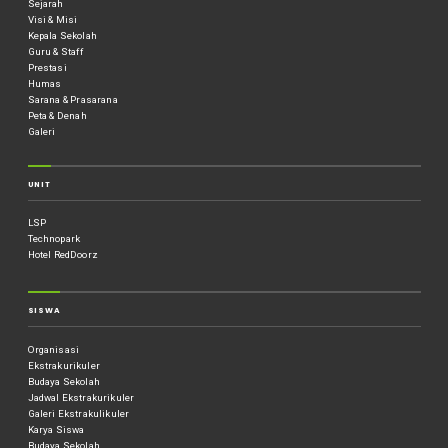
Sejarah
Visi & Misi
Kepala Sekolah
Guru & Staff
Prestasi
Humas
Sarana & Prasarana
Peta & Denah
Galeri
UNIT
LSP
Technopark
Hotel RedDoorz
SISWA
Organisasi
Ekstrakurikuler
Budaya Sekolah
Jadwal Ekstrakurikuler
Galeri Ekstrakulikuler
Karya Siswa
Budaya Sekolah