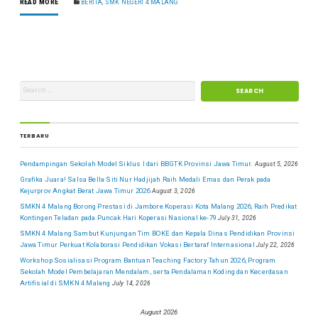
READ MORE
BERITA
,
SMK NEGERI 4 MALANG
TERBARU
Pendampingan Sekolah Model Siklus I dari BBGTK Provinsi Jawa Timur.
August 5, 2026
Grafika Juara! Salsa Bella Siti Nur Hadjijah Raih Medali Emas dan Perak pada
Kejurprov Angkat Berat Jawa Timur 2026
August 3, 2026
SMKN 4 Malang Borong Prestasi di Jambore Koperasi Kota Malang 2026, Raih Predikat
Kontingen Teladan pada Puncak Hari Koperasi Nasional ke-79
July 31, 2026
SMKN 4 Malang Sambut Kunjungan Tim BOKE dan Kepala Dinas Pendidikan Provinsi
Jawa Timur Perkuat Kolaborasi Pendidikan Vokasi Bertaraf Internasional
July 22, 2026
Workshop Sosialisasi Program Bantuan Teaching Factory Tahun 2026, Program
Sekolah Model Pembelajaran Mendalam, serta Pendalaman Koding dan Kecerdasan
Artifisial di SMKN 4 Malang
July 14, 2026
August 2026