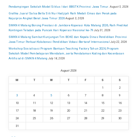
Pendampingan Sekolah Model Siklus I dari BBGTK Provinsi Jawa Timur.
August 5, 2026
Grafika Juara! Salsa Bella Siti Nur Hadjijah Raih Medali Emas dan Perak pada
Kejurprov Angkat Berat Jawa Timur 2026
August 3, 2026
SMKN 4 Malang Borong Prestasi di Jambore Koperasi Kota Malang 2026, Raih Predikat
Kontingen Teladan pada Puncak Hari Koperasi Nasional ke-79
July 31, 2026
SMKN 4 Malang Sambut Kunjungan Tim BOKE dan Kepala Dinas Pendidikan Provinsi
Jawa Timur Perkuat Kolaborasi Pendidikan Vokasi Bertaraf Internasional
July 22, 2026
Workshop Sosialisasi Program Bantuan Teaching Factory Tahun 2026, Program
Sekolah Model Pembelajaran Mendalam, serta Pendalaman Koding dan Kecerdasan
Artifisial di SMKN 4 Malang
July 14, 2026
August 2026
M
T
W
T
F
S
S
1
2
3
4
5
6
7
8
9
10
11
12
13
14
15
16
17
18
19
20
21
22
23
24
25
26
27
28
29
30
31