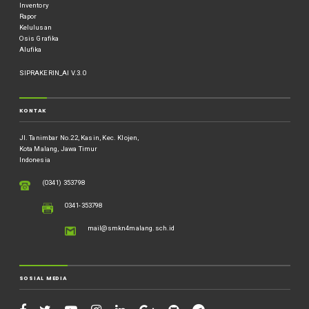
Inventory
Rapor
Kelulusan
Osis Grafika
Alufika
SIPRAKERIN_AI V.3.0
KONTAK
Jl. Tanimbar No.22, Kasin, Kec. Klojen,
Kota Malang, Jawa Timur
Indonesia
(0341) 353798
0341-353798
mail@smkn4malang.sch.id
SOSIAL MEDIA