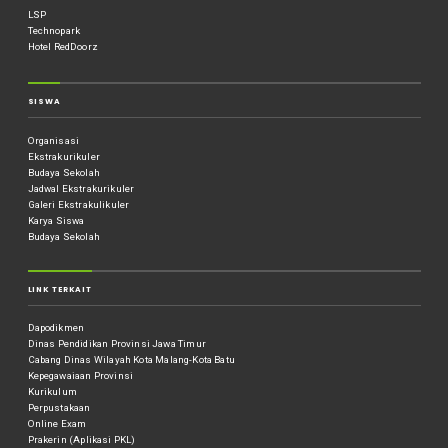
LSP
Technopark
Hotel RedDoorz
SISWA
Organisasi
Ekstrakurikuler
Budaya Sekolah
Jadwal Ekstrakurikuler
Galeri Ekstrakulikuler
Karya Siswa
Budaya Sekolah
LINK TERKAIT
Dapodikmen
Dinas Pendidikan Provinsi Jawa Timur
Cabang Dinas Wilayah Kota Malang-Kota Batu
Kepegawaiaan Provinsi
Kurikulum
Perpustakaan
Online Exam
Prakerin (Aplikasi PKL)