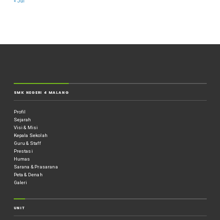
« Jul
SMK NEGERI 4 MALANG
Profil
Sejarah
Visi & Misi
Kepala Sekolah
Guru & Staff
Prestasi
Humas
Sarana & Prasarana
Peta & Denah
Galeri
UNIT