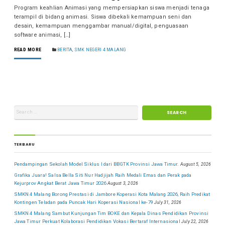
Program keahlian Animasi yang mempersiapkan siswa menjadi tenaga
terampil di bidang animasi. Siswa dibekali kemampuan seni dan
desain, kemampuan menggambar manual/digital, penguasaan
software animasi, […]
READ MORE
BERITA
,
SMK NEGERI 4 MALANG
TERBARU
Pendampingan Sekolah Model Siklus I dari BBGTK Provinsi Jawa Timur.
August 5, 2026
Grafika Juara! Salsa Bella Siti Nur Hadjijah Raih Medali Emas dan Perak pada
Kejurprov Angkat Berat Jawa Timur 2026
August 3, 2026
SMKN 4 Malang Borong Prestasi di Jambore Koperasi Kota Malang 2026, Raih Predikat
Kontingen Teladan pada Puncak Hari Koperasi Nasional ke-79
July 31, 2026
SMKN 4 Malang Sambut Kunjungan Tim BOKE dan Kepala Dinas Pendidikan Provinsi
Jawa Timur Perkuat Kolaborasi Pendidikan Vokasi Bertaraf Internasional
July 22, 2026