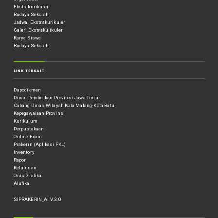
Ekstrakurikuler
Budaya Sekolah
Jadwal Ekstrakurikuler
Galeri Ekstrakulikuler
Karya Siswa
Budaya Sekolah
LINK TERKAIT
Dapodikmen
Dinas Pendidikan Provinsi Jawa Timur
Cabang Dinas Wilayah Kota Malang-Kota Batu
Kepegawaiaan Provinsi
Kurikulum
Perpustakaan
Online Exam
Prakerin (Aplikasi PKL)
Inventory
Rapor
Kelulusan
Osis Grafika
Alufika
SIPRAKERIN_AI V.3.0