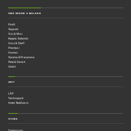
SMK NEGERI 4 MALANG
Profil
Sejarah
Visi & Misi
Kepala Sekolah
Guru & Staff
Prestasi
Humas
Sarana & Prasarana
Peta & Denah
Galeri
UNIT
LSP
Technopark
Hotel RedDoorz
SISWA
Organisasi