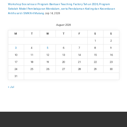
Workshop Sosialisasi Program Bantuan Teaching Factory Tahun 2026, Program
Sekolah Model Pembelajaran Mendalam, serta Pendalaman Koding dan Kecerdasan
Artifisial di SMKN 4 Malang
July 14, 2026
August 2026
M
T
W
T
F
S
S
1
2
3
4
5
6
7
8
9
10
11
12
13
14
15
16
17
18
19
20
21
22
23
24
25
26
27
28
29
30
31
« Jul