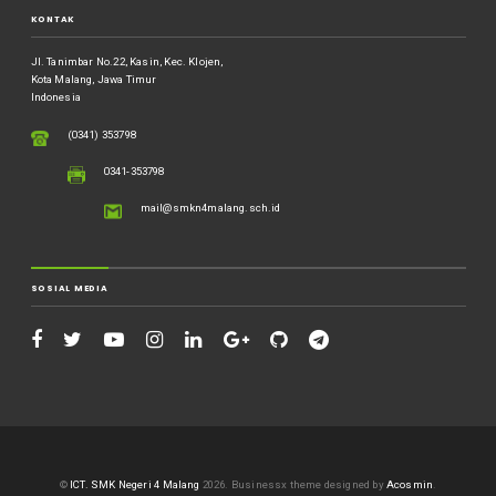
KONTAK
Jl. Tanimbar No.22, Kasin, Kec. Klojen,
Kota Malang, Jawa Timur
Indonesia
(0341) 353798
0341-353798
mail@smkn4malang.sch.id
SOSIAL MEDIA
©
ICT. SMK Negeri 4 Malang
2026.
Businessx theme designed by
Acosmin
.