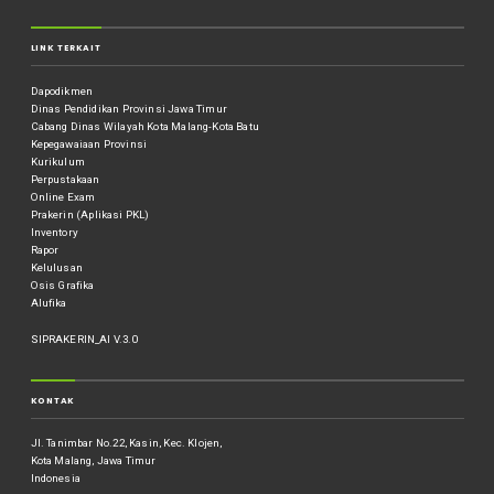
LINK TERKAIT
Dapodikmen
Dinas Pendidikan Provinsi Jawa Timur
Cabang Dinas Wilayah Kota Malang-Kota Batu
Kepegawaiaan Provinsi
Kurikulum
Perpustakaan
Online Exam
Prakerin (Aplikasi PKL)
Inventory
Rapor
Kelulusan
Osis Grafika
Alufika
SIPRAKERIN_AI V.3.0
KONTAK
Jl. Tanimbar No.22, Kasin, Kec. Klojen,
Kota Malang, Jawa Timur
Indonesia