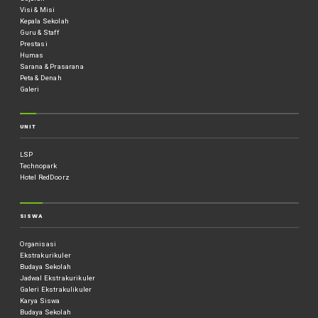
Visi & Misi
Kepala Sekolah
Guru & Staff
Prestasi
Humas
Sarana & Prasarana
Peta & Denah
Galeri
UNIT
LSP
Technopark
Hotel RedDoorz
SISWA
Organisasi
Ekstrakurikuler
Budaya Sekolah
Jadwal Ekstrakurikuler
Galeri Ekstrakulikuler
Karya Siswa
Budaya Sekolah