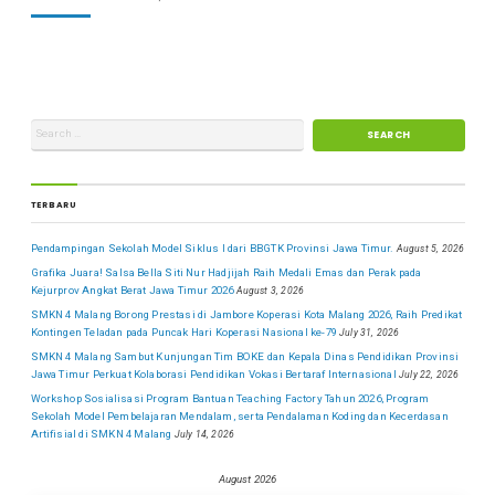
TERBARU
Pendampingan Sekolah Model Siklus I dari BBGTK Provinsi Jawa Timur.
August 5, 2026
Grafika Juara! Salsa Bella Siti Nur Hadjijah Raih Medali Emas dan Perak pada
Kejurprov Angkat Berat Jawa Timur 2026
August 3, 2026
SMKN 4 Malang Borong Prestasi di Jambore Koperasi Kota Malang 2026, Raih Predikat
Kontingen Teladan pada Puncak Hari Koperasi Nasional ke-79
July 31, 2026
SMKN 4 Malang Sambut Kunjungan Tim BOKE dan Kepala Dinas Pendidikan Provinsi
Jawa Timur Perkuat Kolaborasi Pendidikan Vokasi Bertaraf Internasional
July 22, 2026
Workshop Sosialisasi Program Bantuan Teaching Factory Tahun 2026, Program
Sekolah Model Pembelajaran Mendalam, serta Pendalaman Koding dan Kecerdasan
Artifisial di SMKN 4 Malang
July 14, 2026
August 2026