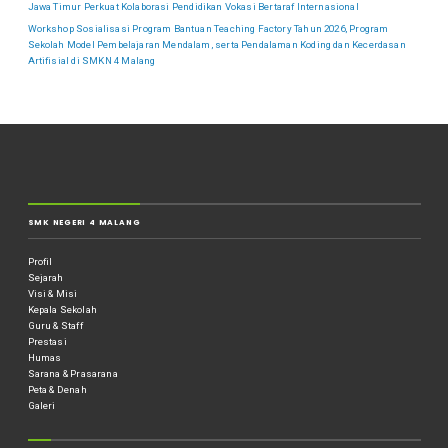
Jawa Timur Perkuat Kolaborasi Pendidikan Vokasi Bertaraf Internasional
Workshop Sosialisasi Program Bantuan Teaching Factory Tahun 2026, Program
Sekolah Model Pembelajaran Mendalam, serta Pendalaman Koding dan Kecerdasan
Artifisial di SMKN 4 Malang
SMK NEGERI 4 MALANG
Profil
Sejarah
Visi & Misi
Kepala Sekolah
Guru & Staff
Prestasi
Humas
Sarana & Prasarana
Peta & Denah
Galeri