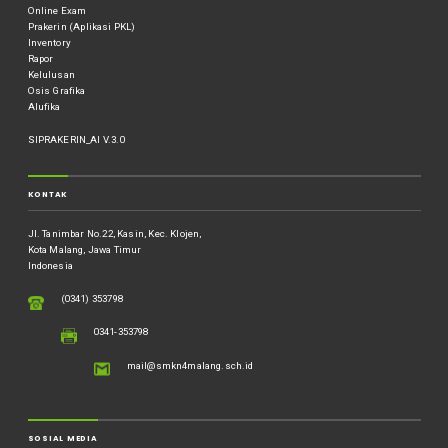
Online Exam
Prakerin (Aplikasi PKL)
Inventory
Rapor
Kelulusan
Osis Grafika
Alufika
SIPRAKERIN_AI V.3.0
KONTAK
Jl. Tanimbar No.22, Kasin, Kec. Klojen,
Kota Malang, Jawa Timur
Indonesia
(0341) 353798
0341-353798
mail@smkn4malang.sch.id
SOSIAL MEDIA