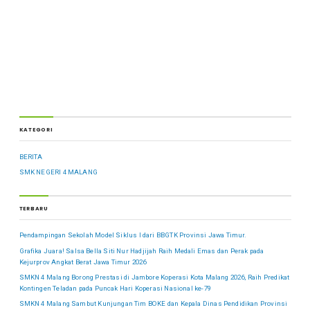
KATEGORI
BERITA
SMK NEGERI 4 MALANG
TERBARU
Pendampingan Sekolah Model Siklus I dari BBGTK Provinsi Jawa Timur.
Grafika Juara! Salsa Bella Siti Nur Hadjijah Raih Medali Emas dan Perak pada
Kejurprov Angkat Berat Jawa Timur 2026
SMKN 4 Malang Borong Prestasi di Jambore Koperasi Kota Malang 2026, Raih Predikat
Kontingen Teladan pada Puncak Hari Koperasi Nasional ke-79
SMKN 4 Malang Sambut Kunjungan Tim BOKE dan Kepala Dinas Pendidikan Provinsi