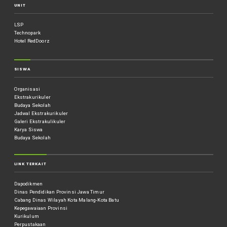
UNIT
LSP
Technopark
Hotel RedDoorz
SISWA
Organisasi
Ekstrakurikuler
Budaya Sekolah
Jadwal Ekstrakurikuler
Galeri Ekstrakulikuler
Karya Siswa
Budaya Sekolah
LINK TERKAIT
Dapodikmen
Dinas Pendidikan Provinsi Jawa Timur
Cabang Dinas Wilayah Kota Malang-Kota Batu
Kepegawaiaan Provinsi
Kurikulum
Perpustakaan