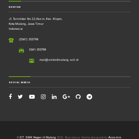
KONTAK
Jl. Tanimbar No.22, Kasin, Kec. Klojen,
Kota Malang, Jawa Timur
Indonesia
(0341) 353798
0341-353798
mail@smkn4malang.sch.id
SOSIAL MEDIA
©
ICT. SMK Negeri 4 Malang
2026.
Businessx theme designed by
Acosmin
.