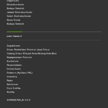
Organisasi
Ekstrakurikuler
Budaya Sekolah
Jadwal Ekstrakurikuler
Galeri Ekstrakulikuler
Karya Siswa
Budaya Sekolah
LINK TERKAIT
Dapodikmen
Dinas Pendidikan Provinsi Jawa Timur
Cabang Dinas Wilayah Kota Malang-Kota Batu
Kepegawaiaan Provinsi
Kurikulum
Perpustakaan
Online Exam
Prakerin (Aplikasi PKL)
Inventory
Rapor
Kelulusan
Osis Grafika
Alufika
SIPRAKERIN_AI V.3.0