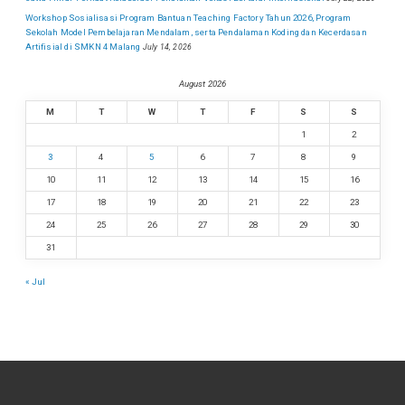
Workshop Sosialisasi Program Bantuan Teaching Factory Tahun 2026, Program
Sekolah Model Pembelajaran Mendalam, serta Pendalaman Koding dan Kecerdasan
Artifisial di SMKN 4 Malang
July 14, 2026
August 2026
M
T
W
T
F
S
S
1
2
3
4
5
6
7
8
9
10
11
12
13
14
15
16
17
18
19
20
21
22
23
24
25
26
27
28
29
30
31
« Jul