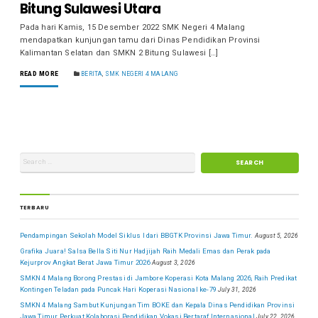
Bitung Sulawesi Utara
Pada hari Kamis, 15 Desember 2022 SMK Negeri 4 Malang
mendapatkan kunjungan tamu dari Dinas Pendidikan Provinsi
Kalimantan Selatan dan SMKN 2 Bitung Sulawesi […]
READ MORE
BERITA
,
SMK NEGERI 4 MALANG
TERBARU
Pendampingan Sekolah Model Siklus I dari BBGTK Provinsi Jawa Timur.
August 5, 2026
Grafika Juara! Salsa Bella Siti Nur Hadjijah Raih Medali Emas dan Perak pada
Kejurprov Angkat Berat Jawa Timur 2026
August 3, 2026
SMKN 4 Malang Borong Prestasi di Jambore Koperasi Kota Malang 2026, Raih Predikat
Kontingen Teladan pada Puncak Hari Koperasi Nasional ke-79
July 31, 2026
SMKN 4 Malang Sambut Kunjungan Tim BOKE dan Kepala Dinas Pendidikan Provinsi
Jawa Timur Perkuat Kolaborasi Pendidikan Vokasi Bertaraf Internasional
July 22, 2026