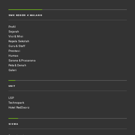
SMK NEGERI 4 MALANG
Profil
Sejarah
Visi & Misi
Kepala Sekolah
Guru & Staff
Prestasi
Humas
Sarana & Prasarana
Peta & Denah
Galeri
UNIT
LSP
Technopark
Hotel RedDoorz
SISWA