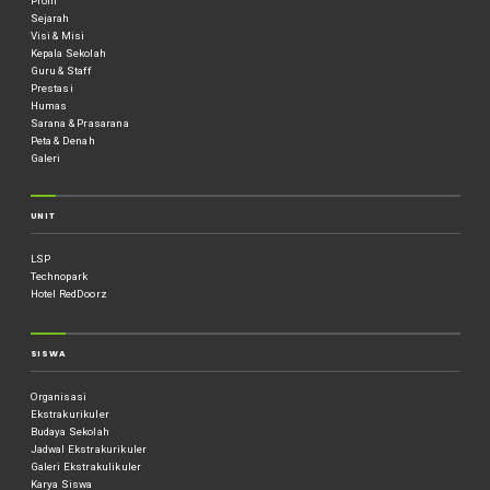
Profil
Sejarah
Visi & Misi
Kepala Sekolah
Guru & Staff
Prestasi
Humas
Sarana & Prasarana
Peta & Denah
Galeri
UNIT
LSP
Technopark
Hotel RedDoorz
SISWA
Organisasi
Ekstrakurikuler
Budaya Sekolah
Jadwal Ekstrakurikuler
Galeri Ekstrakulikuler
Karya Siswa