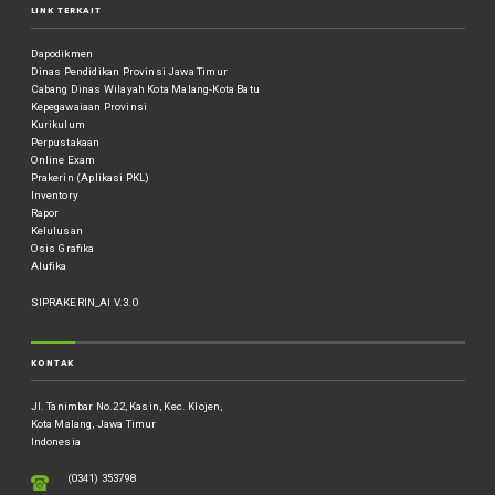
LINK TERKAIT
Dapodikmen
Dinas Pendidikan Provinsi Jawa Timur
Cabang Dinas Wilayah Kota Malang-Kota Batu
Kepegawaiaan Provinsi
Kurikulum
Perpustakaan
Online Exam
Prakerin (Aplikasi PKL)
Inventory
Rapor
Kelulusan
Osis Grafika
Alufika
SIPRAKERIN_AI V.3.0
KONTAK
Jl. Tanimbar No.22, Kasin, Kec. Klojen,
Kota Malang, Jawa Timur
Indonesia
(0341) 353798