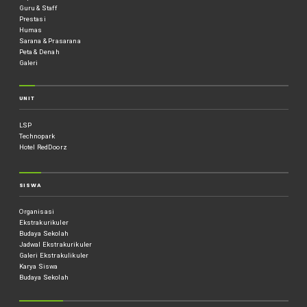
Guru & Staff
Prestasi
Humas
Sarana & Prasarana
Peta & Denah
Galeri
UNIT
LSP
Technopark
Hotel RedDoorz
SISWA
Organisasi
Ekstrakurikuler
Budaya Sekolah
Jadwal Ekstrakurikuler
Galeri Ekstrakulikuler
Karya Siswa
Budaya Sekolah