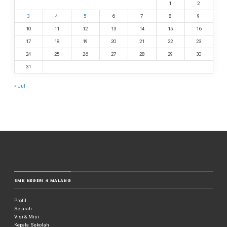
1
2
3
4
5
6
7
8
9
10
11
12
13
14
15
16
17
18
19
20
21
22
23
24
25
26
27
28
29
30
31
« Jul
SMK NEGERI 4 MALANG
Profil
Sejarah
Visi & Misi
Kepala Sekolah