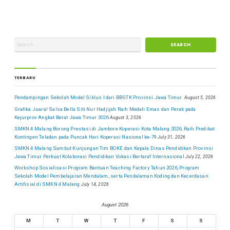
TERBARU
Pendampingan Sekolah Model Siklus I dari BBGTK Provinsi Jawa Timur.
August 5, 2026
Grafika Juara! Salsa Bella Siti Nur Hadjijah Raih Medali Emas dan Perak pada
Kejurprov Angkat Berat Jawa Timur 2026
August 3, 2026
SMKN 4 Malang Borong Prestasi di Jambore Koperasi Kota Malang 2026, Raih Predikat
Kontingen Teladan pada Puncak Hari Koperasi Nasional ke-79
July 31, 2026
SMKN 4 Malang Sambut Kunjungan Tim BOKE dan Kepala Dinas Pendidikan Provinsi
Jawa Timur Perkuat Kolaborasi Pendidikan Vokasi Bertaraf Internasional
July 22, 2026
Workshop Sosialisasi Program Bantuan Teaching Factory Tahun 2026, Program
Sekolah Model Pembelajaran Mendalam, serta Pendalaman Koding dan Kecerdasan
Artifisial di SMKN 4 Malang
July 14, 2026
August 2026
M
T
W
T
F
S
S