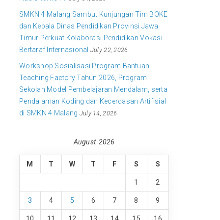
SMKN 4 Malang Sambut Kunjungan Tim BOKE
dan Kepala Dinas Pendidikan Provinsi Jawa
Timur Perkuat Kolaborasi Pendidikan Vokasi
Bertaraf Internasional
July 22, 2026
Workshop Sosialisasi Program Bantuan
Teaching Factory Tahun 2026, Program
Sekolah Model Pembelajaran Mendalam, serta
Pendalaman Koding dan Kecerdasan Artifisial
di SMKN 4 Malang
July 14, 2026
August 2026
M
T
W
T
F
S
S
1
2
3
4
5
6
7
8
9
10
11
12
13
14
15
16