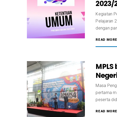
2023/
Kegiatan P
Pelajaran 
dengan pan
READ MOR
MPLS 
Neger
Masa Penge
pertama ma
peserta did
READ MOR