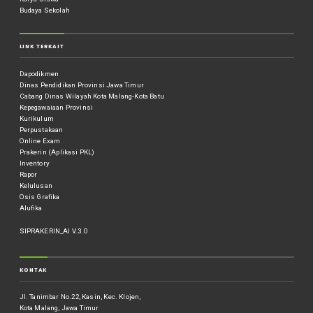
Budaya Sekolah
LINK TERKAIT
Dapodikmen
Dinas Pendidikan Provinsi Jawa Timur
Cabang Dinas Wilayah Kota Malang-Kota Batu
Kepegawaiaan Provinsi
Kurikulum
Perpustakaan
Online Exam
Prakerin (Aplikasi PKL)
Inventory
Rapor
Kelulusan
Osis Grafika
Alufika
SIPRAKERIN_AI V.3.0
KONTAK
Jl. Tanimbar No.22, Kasin, Kec. Klojen,
Kota Malang, Jawa Timur