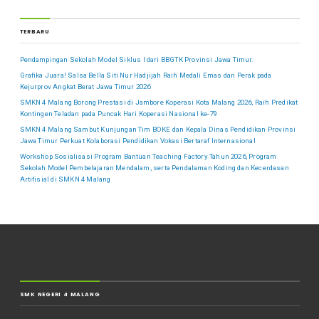
TERBARU
Pendampingan Sekolah Model Siklus I dari BBGTK Provinsi Jawa Timur.
Grafika Juara! Salsa Bella Siti Nur Hadjijah Raih Medali Emas dan Perak pada
Kejurprov Angkat Berat Jawa Timur 2026
SMKN 4 Malang Borong Prestasi di Jambore Koperasi Kota Malang 2026, Raih Predikat
Kontingen Teladan pada Puncak Hari Koperasi Nasional ke-79
SMKN 4 Malang Sambut Kunjungan Tim BOKE dan Kepala Dinas Pendidikan Provinsi
Jawa Timur Perkuat Kolaborasi Pendidikan Vokasi Bertaraf Internasional
Workshop Sosialisasi Program Bantuan Teaching Factory Tahun 2026, Program
Sekolah Model Pembelajaran Mendalam, serta Pendalaman Koding dan Kecerdasan
Artifisial di SMKN 4 Malang
SMK NEGERI 4 MALANG