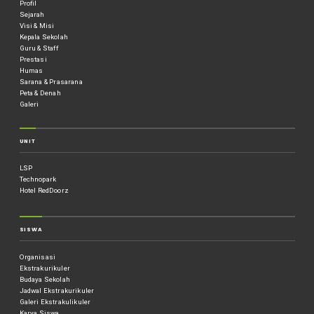
Profil
Sejarah
Visi & Misi
Kepala Sekolah
Guru & Staff
Prestasi
Humas
Sarana & Prasarana
Peta & Denah
Galeri
UNIT
LSP
Technopark
Hotel RedDoorz
SISWA
Organisasi
Ekstrakurikuler
Budaya Sekolah
Jadwal Ekstrakurikuler
Galeri Ekstrakulikuler
Karya Siswa