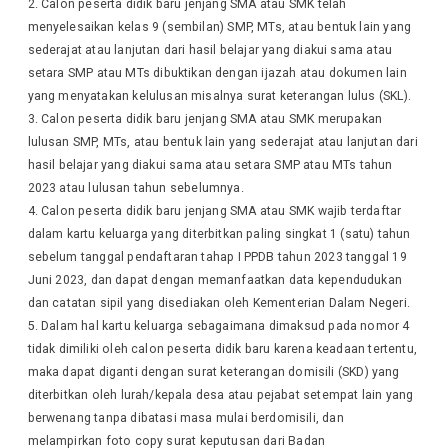
Calon peserta didik baru jenjang SMA atau SMK telah
menyelesaikan kelas 9 (sembilan) SMP, MTs, atau bentuk lain yang
sederajat atau lanjutan dari hasil belajar yang diakui sama atau
setara SMP atau MTs dibuktikan dengan ijazah atau dokumen lain
yang menyatakan kelulusan misalnya surat keterangan lulus (SKL).
Calon peserta didik baru jenjang SMA atau SMK merupakan
lulusan SMP, MTs, atau bentuk lain yang sederajat atau lanjutan dari
hasil belajar yang diakui sama atau setara SMP atau MTs tahun
2023 atau lulusan tahun sebelumnya.
Calon peserta didik baru jenjang SMA atau SMK wajib terdaftar
dalam kartu keluarga yang diterbitkan paling singkat 1 (satu) tahun
sebelum tanggal pendaftaran tahap I PPDB tahun 2023 tanggal 19
Juni 2023, dan dapat dengan memanfaatkan data kependudukan
dan catatan sipil yang disediakan oleh Kementerian Dalam Negeri.
Dalam hal kartu keluarga sebagaimana dimaksud pada nomor 4
tidak dimiliki oleh calon peserta didik baru karena keadaan tertentu,
maka dapat diganti dengan surat keterangan domisili (SKD) yang
diterbitkan oleh lurah/kepala desa atau pejabat setempat lain yang
berwenang tanpa dibatasi masa mulai berdomisili, dan
melampirkan foto copy surat keputusan dari Badan