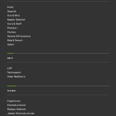
Profil
Sejarah
Visi & Misi
Kepala Sekolah
Guru & Staff
Prestasi
Humas
Sarana & Prasarana
Peta & Denah
Galeri
UNIT
LSP
Technopark
Hotel RedDoorz
SISWA
Organisasi
Ekstrakurikuler
Budaya Sekolah
Jadwal Ekstrakurikuler