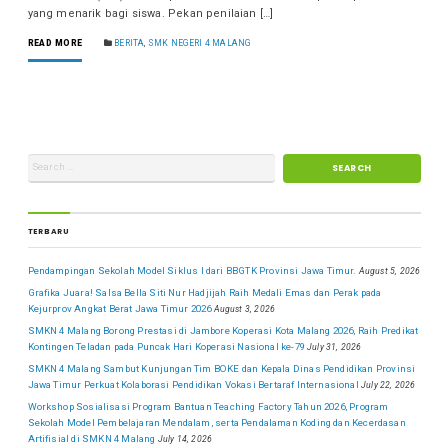
yang menarik bagi siswa. Pekan penilaian […]
READ MORE
BERITA
,
SMK NEGERI 4 MALANG
TERBARU
Pendampingan Sekolah Model Siklus I dari BBGTK Provinsi Jawa Timur.
August 5, 2026
Grafika Juara! Salsa Bella Siti Nur Hadjijah Raih Medali Emas dan Perak pada
Kejurprov Angkat Berat Jawa Timur 2026
August 3, 2026
SMKN 4 Malang Borong Prestasi di Jambore Koperasi Kota Malang 2026, Raih Predikat
Kontingen Teladan pada Puncak Hari Koperasi Nasional ke-79
July 31, 2026
SMKN 4 Malang Sambut Kunjungan Tim BOKE dan Kepala Dinas Pendidikan Provinsi
Jawa Timur Perkuat Kolaborasi Pendidikan Vokasi Bertaraf Internasional
July 22, 2026
Workshop Sosialisasi Program Bantuan Teaching Factory Tahun 2026, Program
Sekolah Model Pembelajaran Mendalam, serta Pendalaman Koding dan Kecerdasan
Artifisial di SMKN 4 Malang
July 14, 2026