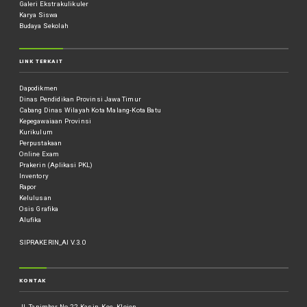
Galeri Ekstrakulikuler
Karya Siswa
Budaya Sekolah
LINK TERKAIT
Dapodikmen
Dinas Pendidikan Provinsi Jawa Timur
Cabang Dinas Wilayah Kota Malang-Kota Batu
Kepegawaiaan Provinsi
Kurikulum
Perpustakaan
Online Exam
Prakerin (Aplikasi PKL)
Inventory
Rapor
Kelulusan
Osis Grafika
Alufika
SIPRAKERIN_AI V.3.0
KONTAK
Jl. Tanimbar No.22, Kasin, Kec. Klojen,