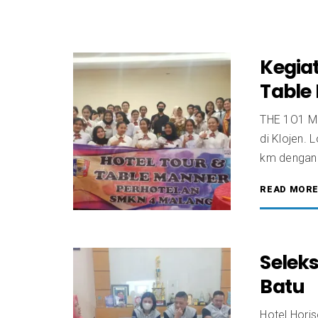
Kegia
Table 
THE 1O1 Ma
di Klojen. 
km dengan 
READ MOR
Seleks
Batu
Hotel Hori