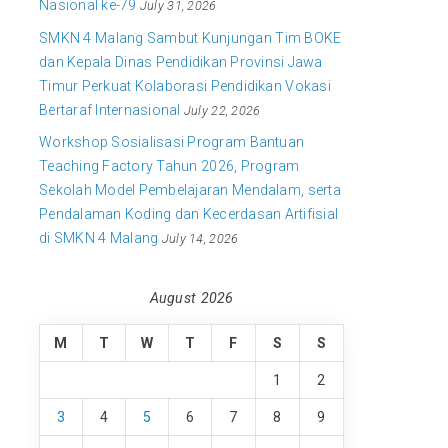
Nasional ke-79
July 31, 2026
SMKN 4 Malang Sambut Kunjungan Tim BOKE
dan Kepala Dinas Pendidikan Provinsi Jawa
Timur Perkuat Kolaborasi Pendidikan Vokasi
Bertaraf Internasional
July 22, 2026
Workshop Sosialisasi Program Bantuan
Teaching Factory Tahun 2026, Program
Sekolah Model Pembelajaran Mendalam, serta
Pendalaman Koding dan Kecerdasan Artifisial
di SMKN 4 Malang
July 14, 2026
August 2026
M
T
W
T
F
S
S
1
2
3
4
5
6
7
8
9