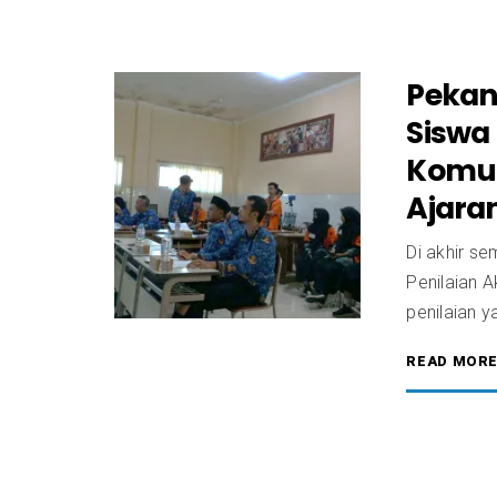
Pekan
Siswa
Komun
Ajara
Di akhir s
Penilaian A
penilaian y
READ MOR