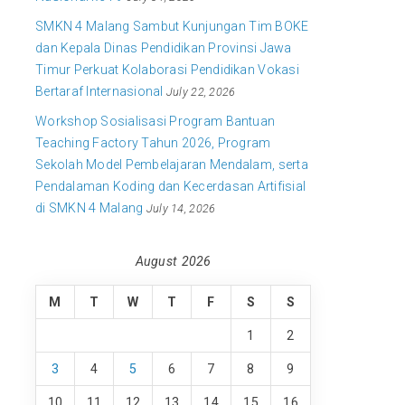
SMKN 4 Malang Sambut Kunjungan Tim BOKE
dan Kepala Dinas Pendidikan Provinsi Jawa
Timur Perkuat Kolaborasi Pendidikan Vokasi
Bertaraf Internasional
July 22, 2026
Workshop Sosialisasi Program Bantuan
Teaching Factory Tahun 2026, Program
Sekolah Model Pembelajaran Mendalam, serta
Pendalaman Koding dan Kecerdasan Artifisial
di SMKN 4 Malang
July 14, 2026
August 2026
M
T
W
T
F
S
S
1
2
3
4
5
6
7
8
9
10
11
12
13
14
15
16