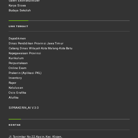
Galeri Ekstrakulikuler
Karya Siswa
Budaya Sekolah
LINK TERKAIT
Dapodikmen
Dinas Pendidikan Provinsi Jawa Timur
Cabang Dinas Wilayah Kota Malang-Kota Batu
Kepegawaiaan Provinsi
Kurikulum
Perpustakaan
Online Exam
Prakerin (Aplikasi PKL)
Inventory
Rapor
Kelulusan
Osis Grafika
Alufika
SIPRAKERIN_AI V.3.0
KONTAK
Jl. Tanimbar No.22, Kasin, Kec. Klojen,