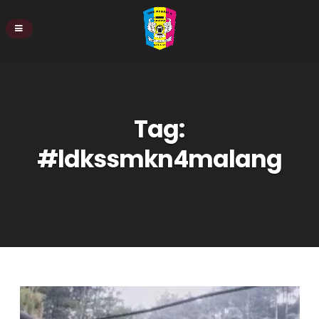
Tag:
#ldkssmkn4malang