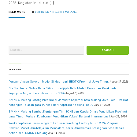
2022. Kegiatan ini diikuti […]
READ MORE
BERITA
,
SMK NEGERI 4 MALANG
TERBARU
Pendampingan Sekolah Model Siklus I dari BBGTK Provinsi Jawa Timur.
August 5, 2026
Grafika Juara! Salsa Bella Siti Nur Hadjijah Raih Medali Emas dan Perak pada
Kejurprov Angkat Berat Jawa Timur 2026
August 3, 2026
SMKN 4 Malang Borong Prestasi di Jambore Koperasi Kota Malang 2026, Raih Predikat
Kontingen Teladan pada Puncak Hari Koperasi Nasional ke-79
July 31, 2026
SMKN 4 Malang Sambut Kunjungan Tim BOKE dan Kepala Dinas Pendidikan Provinsi
Jawa Timur Perkuat Kolaborasi Pendidikan Vokasi Bertaraf Internasional
July 22, 2026
Workshop Sosialisasi Program Bantuan Teaching Factory Tahun 2026, Program
Sekolah Model Pembelajaran Mendalam, serta Pendalaman Koding dan Kecerdasan
Artifisial di SMKN 4 Malang
July 14, 2026