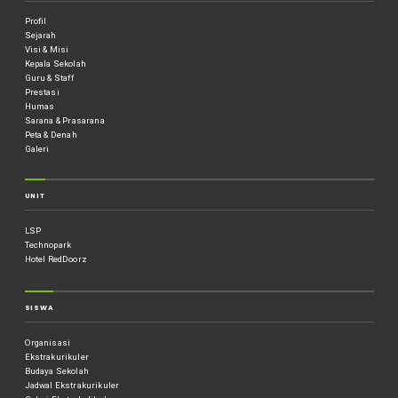
Profil
Sejarah
Visi & Misi
Kepala Sekolah
Guru & Staff
Prestasi
Humas
Sarana & Prasarana
Peta & Denah
Galeri
UNIT
LSP
Technopark
Hotel RedDoorz
SISWA
Organisasi
Ekstrakurikuler
Budaya Sekolah
Jadwal Ekstrakurikuler