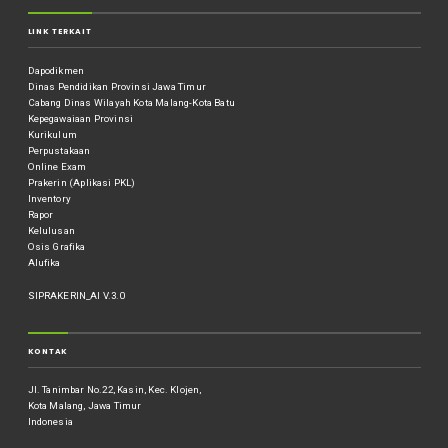
LINK TERKAIT
Dapodikmen
Dinas Pendidikan Provinsi Jawa Timur
Cabang Dinas Wilayah Kota Malang-Kota Batu
Kepegawaiaan Provinsi
Kurikulum
Perpustakaan
Online Exam
Prakerin (Aplikasi PKL)
Inventory
Rapor
Kelulusan
Osis Grafika
Alufika
SIPRAKERIN_AI V.3.0
KONTAK
Jl. Tanimbar No.22, Kasin, Kec. Klojen,
Kota Malang, Jawa Timur
Indonesia