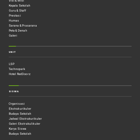
Visi & Misi
Kepala Sekolah
Guru & Staff
Prestasi
Humas
Sarana & Prasarana
Peta & Denah
Galeri
UNIT
LSP
Technopark
Hotel RedDoorz
SISWA
Organisasi
Ekstrakurikuler
Budaya Sekolah
Jadwal Ekstrakurikuler
Galeri Ekstrakulikuler
Karya Siswa
Budaya Sekolah