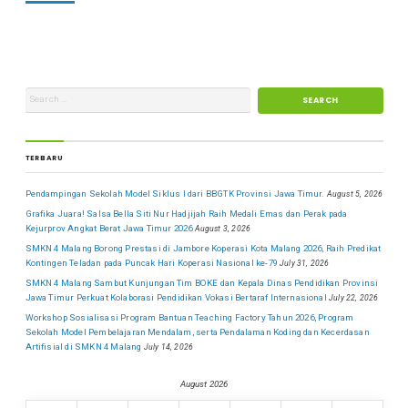
TERBARU
Pendampingan Sekolah Model Siklus I dari BBGTK Provinsi Jawa Timur.
August 5, 2026
Grafika Juara! Salsa Bella Siti Nur Hadjijah Raih Medali Emas dan Perak pada
Kejurprov Angkat Berat Jawa Timur 2026
August 3, 2026
SMKN 4 Malang Borong Prestasi di Jambore Koperasi Kota Malang 2026, Raih Predikat
Kontingen Teladan pada Puncak Hari Koperasi Nasional ke-79
July 31, 2026
SMKN 4 Malang Sambut Kunjungan Tim BOKE dan Kepala Dinas Pendidikan Provinsi
Jawa Timur Perkuat Kolaborasi Pendidikan Vokasi Bertaraf Internasional
July 22, 2026
Workshop Sosialisasi Program Bantuan Teaching Factory Tahun 2026, Program
Sekolah Model Pembelajaran Mendalam, serta Pendalaman Koding dan Kecerdasan
Artifisial di SMKN 4 Malang
July 14, 2026
August 2026