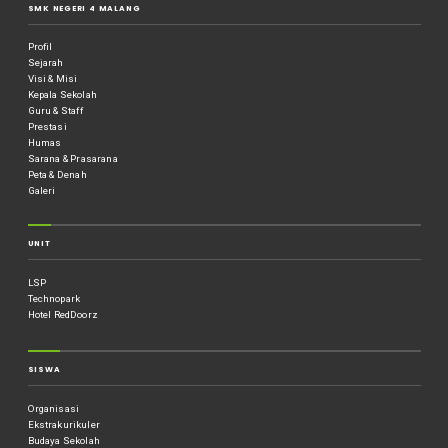
SMK NEGERI 4 MALANG
Profil
Sejarah
Visi & Misi
Kepala Sekolah
Guru & Staff
Prestasi
Humas
Sarana & Prasarana
Peta & Denah
Galeri
UNIT
LSP
Technopark
Hotel RedDoorz
SISWA
Organisasi
Ekstrakurikuler
Budaya Sekolah