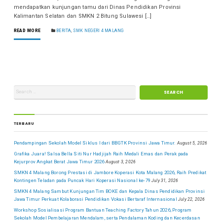
mendapatkan kunjungan tamu dari Dinas Pendidikan Provinsi
Kalimantan Selatan dan SMKN 2 Bitung Sulawesi […]
READ MORE
BERITA
,
SMK NEGERI 4 MALANG
TERBARU
Pendampingan Sekolah Model Siklus I dari BBGTK Provinsi Jawa Timur.
August 5, 2026
Grafika Juara! Salsa Bella Siti Nur Hadjijah Raih Medali Emas dan Perak pada
Kejurprov Angkat Berat Jawa Timur 2026
August 3, 2026
SMKN 4 Malang Borong Prestasi di Jambore Koperasi Kota Malang 2026, Raih Predikat
Kontingen Teladan pada Puncak Hari Koperasi Nasional ke-79
July 31, 2026
SMKN 4 Malang Sambut Kunjungan Tim BOKE dan Kepala Dinas Pendidikan Provinsi
Jawa Timur Perkuat Kolaborasi Pendidikan Vokasi Bertaraf Internasional
July 22, 2026
Workshop Sosialisasi Program Bantuan Teaching Factory Tahun 2026, Program
Sekolah Model Pembelajaran Mendalam, serta Pendalaman Koding dan Kecerdasan