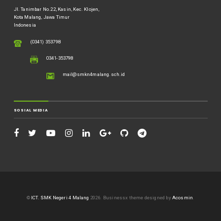
Jl. Tanimbar No.22, Kasin, Kec. Klojen,
Kota Malang, Jawa Timur
Indonesia
(0341) 353798
0341-353798
mail@smkn4malang.sch.id
SOSIAL MEDIA
©
ICT. SMK Negeri 4 Malang
2026.
Businessx theme designed by
Acosmin
.