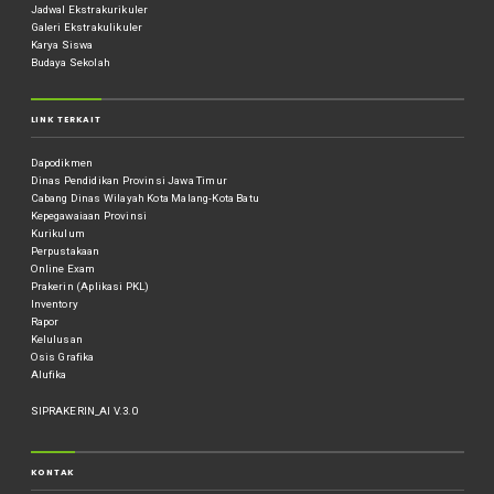
Jadwal Ekstrakurikuler
Galeri Ekstrakulikuler
Karya Siswa
Budaya Sekolah
LINK TERKAIT
Dapodikmen
Dinas Pendidikan Provinsi Jawa Timur
Cabang Dinas Wilayah Kota Malang-Kota Batu
Kepegawaiaan Provinsi
Kurikulum
Perpustakaan
Online Exam
Prakerin (Aplikasi PKL)
Inventory
Rapor
Kelulusan
Osis Grafika
Alufika
SIPRAKERIN_AI V.3.0
KONTAK