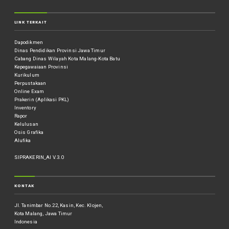
LINK TERKAIT
Dapodikmen
Dinas Pendidikan Provinsi Jawa Timur
Cabang Dinas Wilayah Kota Malang-Kota Batu
Kepegawaiaan Provinsi
Kurikulum
Perpustakaan
Online Exam
Prakerin (Aplikasi PKL)
Inventory
Rapor
Kelulusan
Osis Grafika
Alufika
SIPRAKERIN_AI V.3.0
KONTAK
Jl. Tanimbar No.22, Kasin, Kec. Klojen,
Kota Malang, Jawa Timur
Indonesia