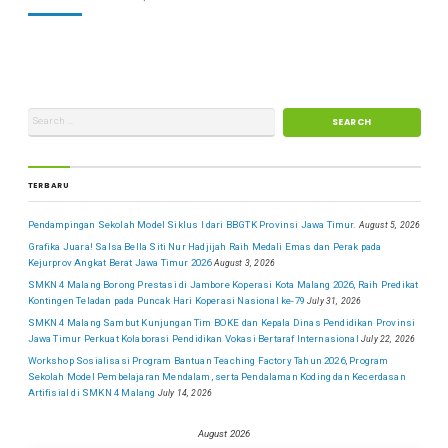
TERBARU
Pendampingan Sekolah Model Siklus I dari BBGTK Provinsi Jawa Timur.
August 5, 2026
Grafika Juara! Salsa Bella Siti Nur Hadjijah Raih Medali Emas dan Perak pada
Kejurprov Angkat Berat Jawa Timur 2026
August 3, 2026
SMKN 4 Malang Borong Prestasi di Jambore Koperasi Kota Malang 2026, Raih Predikat
Kontingen Teladan pada Puncak Hari Koperasi Nasional ke-79
July 31, 2026
SMKN 4 Malang Sambut Kunjungan Tim BOKE dan Kepala Dinas Pendidikan Provinsi
Jawa Timur Perkuat Kolaborasi Pendidikan Vokasi Bertaraf Internasional
July 22, 2026
Workshop Sosialisasi Program Bantuan Teaching Factory Tahun 2026, Program
Sekolah Model Pembelajaran Mendalam, serta Pendalaman Koding dan Kecerdasan
Artifisial di SMKN 4 Malang
July 14, 2026
August 2026