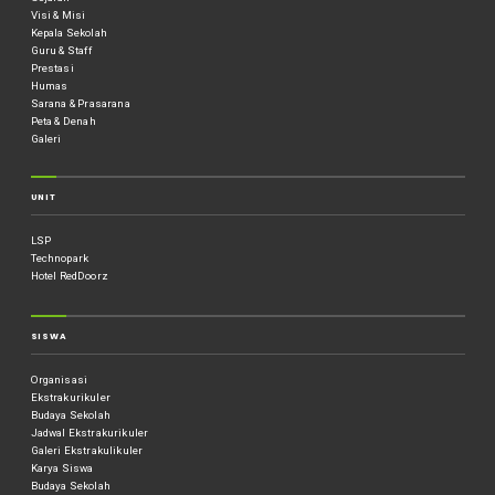
Visi & Misi
Kepala Sekolah
Guru & Staff
Prestasi
Humas
Sarana & Prasarana
Peta & Denah
Galeri
UNIT
LSP
Technopark
Hotel RedDoorz
SISWA
Organisasi
Ekstrakurikuler
Budaya Sekolah
Jadwal Ekstrakurikuler
Galeri Ekstrakulikuler
Karya Siswa
Budaya Sekolah