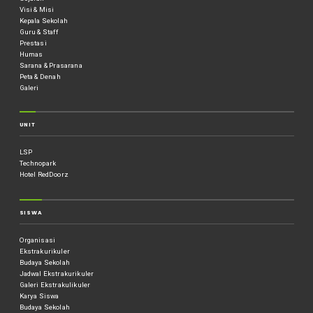
Visi & Misi
Kepala Sekolah
Guru & Staff
Prestasi
Humas
Sarana & Prasarana
Peta & Denah
Galeri
UNIT
LSP
Technopark
Hotel RedDoorz
SISWA
Organisasi
Ekstrakurikuler
Budaya Sekolah
Jadwal Ekstrakurikuler
Galeri Ekstrakulikuler
Karya Siswa
Budaya Sekolah