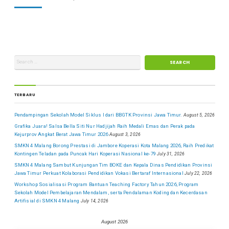
TERBARU
Pendampingan Sekolah Model Siklus I dari BBGTK Provinsi Jawa Timur.
August 5, 2026
Grafika Juara! Salsa Bella Siti Nur Hadjijah Raih Medali Emas dan Perak pada
Kejurprov Angkat Berat Jawa Timur 2026
August 3, 2026
SMKN 4 Malang Borong Prestasi di Jambore Koperasi Kota Malang 2026, Raih Predikat
Kontingen Teladan pada Puncak Hari Koperasi Nasional ke-79
July 31, 2026
SMKN 4 Malang Sambut Kunjungan Tim BOKE dan Kepala Dinas Pendidikan Provinsi
Jawa Timur Perkuat Kolaborasi Pendidikan Vokasi Bertaraf Internasional
July 22, 2026
Workshop Sosialisasi Program Bantuan Teaching Factory Tahun 2026, Program
Sekolah Model Pembelajaran Mendalam, serta Pendalaman Koding dan Kecerdasan
Artifisial di SMKN 4 Malang
July 14, 2026
August 2026