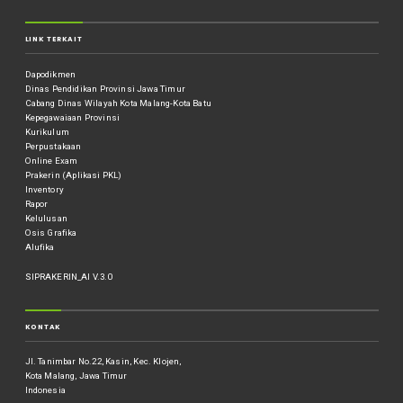
LINK TERKAIT
Dapodikmen
Dinas Pendidikan Provinsi Jawa Timur
Cabang Dinas Wilayah Kota Malang-Kota Batu
Kepegawaiaan Provinsi
Kurikulum
Perpustakaan
Online Exam
Prakerin (Aplikasi PKL)
Inventory
Rapor
Kelulusan
Osis Grafika
Alufika
SIPRAKERIN_AI V.3.0
KONTAK
Jl. Tanimbar No.22, Kasin, Kec. Klojen,
Kota Malang, Jawa Timur
Indonesia