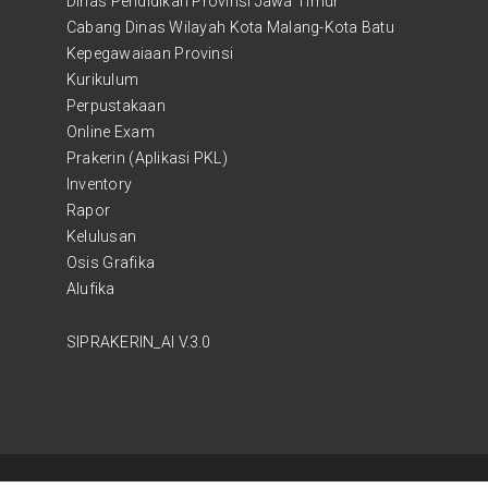
Dinas Pendidikan Provinsi Jawa Timur
Cabang Dinas Wilayah Kota Malang-Kota Batu
Kepegawaiaan Provinsi
Kurikulum
Perpustakaan
Online Exam
Prakerin (Aplikasi PKL)
Inventory
Rapor
Kelulusan
Osis Grafika
Alufika
SIPRAKERIN_AI V.3.0