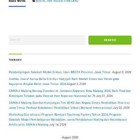
READ MORE
BERITA
,
SMK NEGERI 4 MALANG
TERBARU
Pendampingan Sekolah Model Siklus I dari BBGTK Provinsi Jawa Timur.
August 5, 2026
Grafika Juara! Salsa Bella Siti Nur Hadjijah Raih Medali Emas dan Perak pada
Kejurprov Angkat Berat Jawa Timur 2026
August 3, 2026
SMKN 4 Malang Borong Prestasi di Jambore Koperasi Kota Malang 2026, Raih Predikat
Kontingen Teladan pada Puncak Hari Koperasi Nasional ke-79
July 31, 2026
SMKN 4 Malang Sambut Kunjungan Tim BOKE dan Kepala Dinas Pendidikan Provinsi
Jawa Timur Perkuat Kolaborasi Pendidikan Vokasi Bertaraf Internasional
July 22, 2026
Workshop Sosialisasi Program Bantuan Teaching Factory Tahun 2026, Program
Sekolah Model Pembelajaran Mendalam, serta Pendalaman Koding dan Kecerdasan
Artifisial di SMKN 4 Malang
July 14, 2026
August 2026