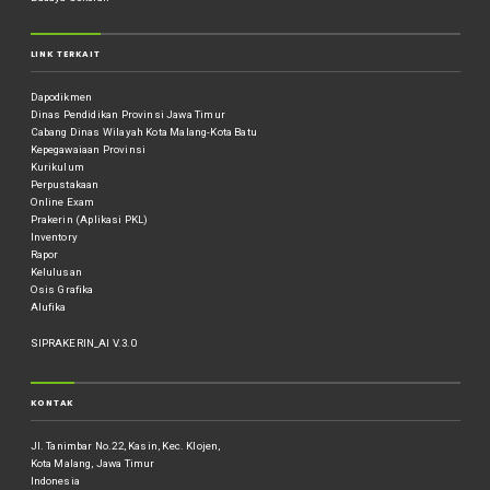
LINK TERKAIT
Dapodikmen
Dinas Pendidikan Provinsi Jawa Timur
Cabang Dinas Wilayah Kota Malang-Kota Batu
Kepegawaiaan Provinsi
Kurikulum
Perpustakaan
Online Exam
Prakerin (Aplikasi PKL)
Inventory
Rapor
Kelulusan
Osis Grafika
Alufika
SIPRAKERIN_AI V.3.0
KONTAK
Jl. Tanimbar No.22, Kasin, Kec. Klojen,
Kota Malang, Jawa Timur
Indonesia