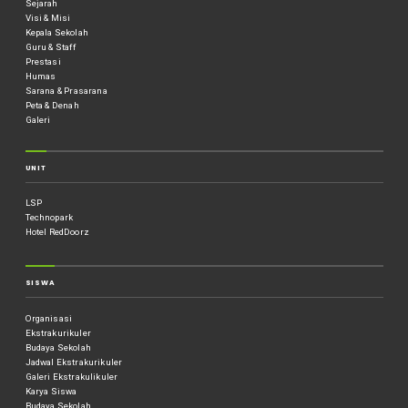
Sejarah
Visi & Misi
Kepala Sekolah
Guru & Staff
Prestasi
Humas
Sarana & Prasarana
Peta & Denah
Galeri
UNIT
LSP
Technopark
Hotel RedDoorz
SISWA
Organisasi
Ekstrakurikuler
Budaya Sekolah
Jadwal Ekstrakurikuler
Galeri Ekstrakulikuler
Karya Siswa
Budaya Sekolah