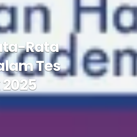
ata-Rata
alam Tes
2025