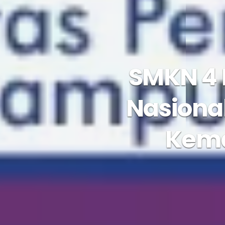
SMKN 4 
Nasiona
Kem