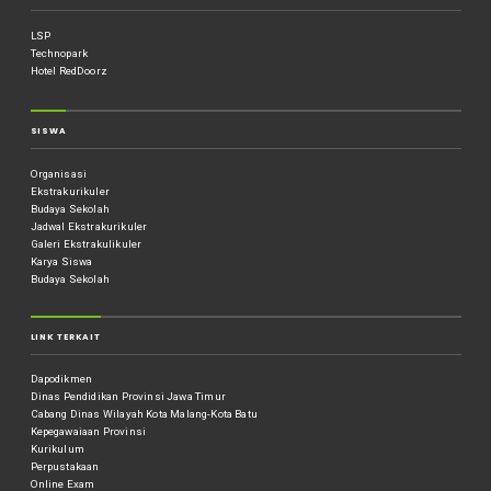
LSP
Technopark
Hotel RedDoorz
SISWA
Organisasi
Ekstrakurikuler
Budaya Sekolah
Jadwal Ekstrakurikuler
Galeri Ekstrakulikuler
Karya Siswa
Budaya Sekolah
LINK TERKAIT
Dapodikmen
Dinas Pendidikan Provinsi Jawa Timur
Cabang Dinas Wilayah Kota Malang-Kota Batu
Kepegawaiaan Provinsi
Kurikulum
Perpustakaan
Online Exam