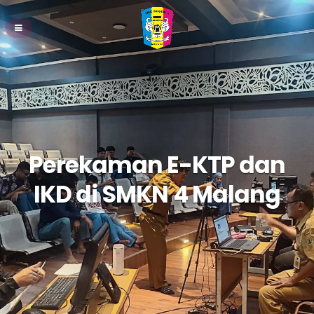
Perekaman E-KTP dan
IKD di SMKN 4 Malang