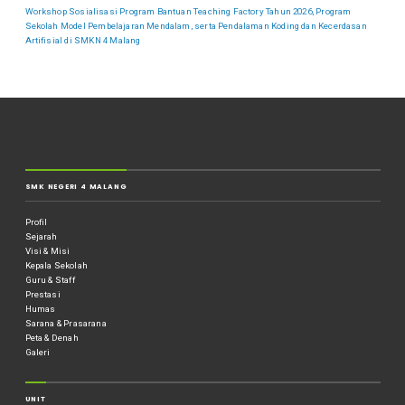
Workshop Sosialisasi Program Bantuan Teaching Factory Tahun 2026, Program
Sekolah Model Pembelajaran Mendalam, serta Pendalaman Koding dan Kecerdasan
Artifisial di SMKN 4 Malang
SMK NEGERI 4 MALANG
Profil
Sejarah
Visi & Misi
Kepala Sekolah
Guru & Staff
Prestasi
Humas
Sarana & Prasarana
Peta & Denah
Galeri
UNIT