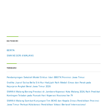
KATEGORI
BERITA
SMK NEGERI 4 MALANG
TERBARU
Pendampingan Sekolah Model Siklus I dari BBGTK Provinsi Jawa Timur.
Grafika Juara! Salsa Bella Siti Nur Hadjijah Raih Medali Emas dan Perak pada
Kejurprov Angkat Berat Jawa Timur 2026
SMKN 4 Malang Borong Prestasi di Jambore Koperasi Kota Malang 2026, Raih Predikat
Kontingen Teladan pada Puncak Hari Koperasi Nasional ke-79
SMKN 4 Malang Sambut Kunjungan Tim BOKE dan Kepala Dinas Pendidikan Provinsi
Jawa Timur Perkuat Kolaborasi Pendidikan Vokasi Bertaraf Internasional