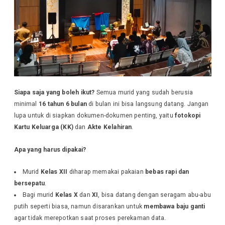
Siapa saja yang boleh ikut?
Semua murid yang sudah berusia
minimal
16 tahun 6 bulan
di bulan ini bisa langsung datang. Jangan
lupa untuk di siapkan dokumen-dokumen penting, yaitu
fotokopi
Kartu Keluarga (KK)
dan
Akte Kelahiran
.
Apa yang harus dipakai?
Murid
Kelas XII
diharap memakai pakaian
bebas rapi dan
bersepatu
.
Bagi murid
Kelas X
dan
XI
, bisa datang dengan seragam abu-abu
putih seperti biasa, namun disarankan untuk
membawa baju ganti
agar tidak merepotkan saat proses perekaman data.