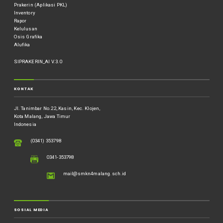
Prakerin (Aplikasi PKL)
Inventory
Rapor
Kelulusan
Osis Grafika
Alufika
SIPRAKERIN_AI V.3.0
KONTAK
Jl. Tanimbar No.22, Kasin, Kec. Klojen,
Kota Malang, Jawa Timur
Indonesia
(0341) 353798
0341-353798
mail@smkn4malang.sch.id
SOSIAL MEDIA