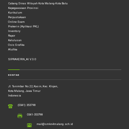
Cabang Dinas Wilayah Kota Malang-Kota Batu
Kepegawaiaan Provinsi
Kurikulum
Perpustakaan
Online Exam
Prakerin (Aplikasi PKL)
Inventory
Rapor
Kelulusan
Osis Grafika
Alufika
SIPRAKERIN_AI V.3.0
KONTAK
Jl. Tanimbar No.22, Kasin, Kec. Klojen,
Kota Malang, Jawa Timur
Indonesia
(0341) 353798
0341-353798
mail@smkn4malang.sch.id