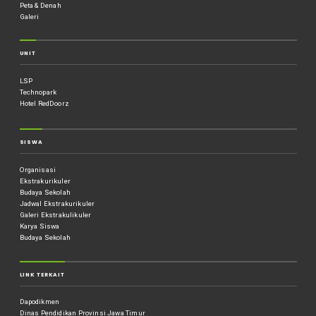
Peta & Denah
Galeri
UNIT
LSP
Technopark
Hotel RedDoorz
SISWA
Organisasi
Ekstrakurikuler
Budaya Sekolah
Jadwal Ekstrakurikuler
Galeri Ekstrakulikuler
Karya Siswa
Budaya Sekolah
LINK TERKAIT
Dapodikmen
Dinas Pendidikan Provinsi Jawa Timur