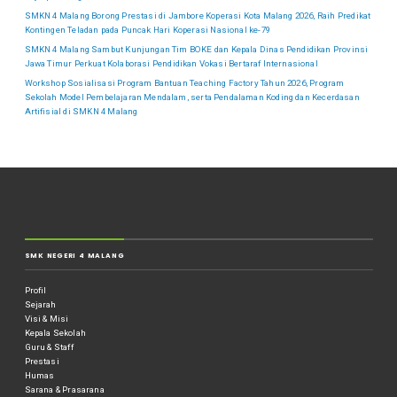
SMKN 4 Malang Borong Prestasi di Jambore Koperasi Kota Malang 2026, Raih Predikat
Kontingen Teladan pada Puncak Hari Koperasi Nasional ke-79
SMKN 4 Malang Sambut Kunjungan Tim BOKE dan Kepala Dinas Pendidikan Provinsi
Jawa Timur Perkuat Kolaborasi Pendidikan Vokasi Bertaraf Internasional
Workshop Sosialisasi Program Bantuan Teaching Factory Tahun 2026, Program
Sekolah Model Pembelajaran Mendalam, serta Pendalaman Koding dan Kecerdasan
Artifisial di SMKN 4 Malang
SMK NEGERI 4 MALANG
Profil
Sejarah
Visi & Misi
Kepala Sekolah
Guru & Staff
Prestasi
Humas
Sarana & Prasarana