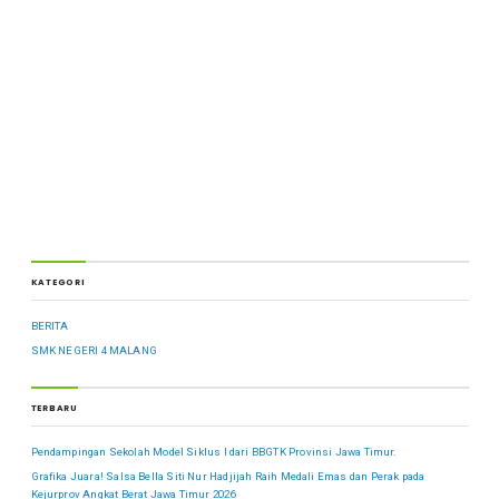
KATEGORI
BERITA
SMK NEGERI 4 MALANG
TERBARU
Pendampingan Sekolah Model Siklus I dari BBGTK Provinsi Jawa Timur.
Grafika Juara! Salsa Bella Siti Nur Hadjijah Raih Medali Emas dan Perak pada
Kejurprov Angkat Berat Jawa Timur 2026