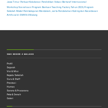
Jawa Timur Perkuat Kolaborasi Pendidikan Vokasi Bertaraf Internasional
Workshop Sosialisasi Program Bantuan Teaching Factory Tahun 2026, Program
Sekolah Model Pembelajaran Mendalam, serta Pendalaman Koding dan Kecerdasan
Artifisial di SMKN 4 Malang
SMK NEGERI 4 MALANG
Profil
Sejarah
Visi & Misi
Kepala Sekolah
Guru & Staff
Prestasi
Humas
Sarana & Prasarana
Peta & Denah
Galeri