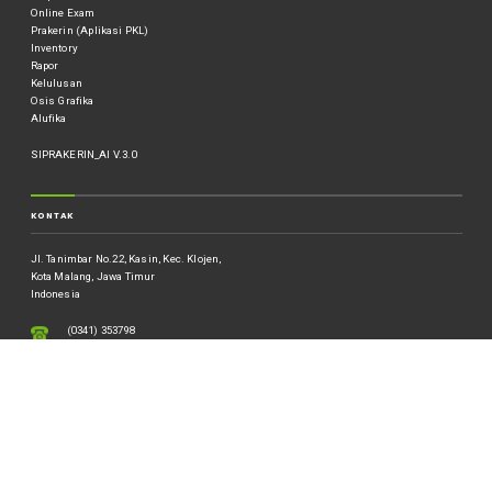
Online Exam
Prakerin (Aplikasi PKL)
Inventory
Rapor
Kelulusan
Osis Grafika
Alufika
SIPRAKERIN_AI V.3.0
KONTAK
Jl. Tanimbar No.22, Kasin, Kec. Klojen,
Kota Malang, Jawa Timur
Indonesia
(0341) 353798
0341-353798
mail@smkn4malang.sch.id
SOSIAL MEDIA