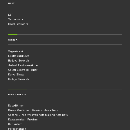
UNIT
LSP
Technopark
Hotel RedDoorz
SISWA
Organisasi
Ekstrakurikuler
Budaya Sekolah
Jadwal Ekstrakurikuler
Galeri Ekstrakulikuler
Karya Siswa
Budaya Sekolah
LINK TERKAIT
Dapodikmen
Dinas Pendidikan Provinsi Jawa Timur
Cabang Dinas Wilayah Kota Malang-Kota Batu
Kepegawaiaan Provinsi
Kurikulum
Perpustakaan