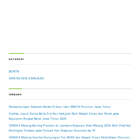
KATEGORI
BERITA
SMK NEGERI 4 MALANG
TERBARU
Pendampingan Sekolah Model Siklus I dari BBGTK Provinsi Jawa Timur.
Grafika Juara! Salsa Bella Siti Nur Hadjijah Raih Medali Emas dan Perak pada
Kejurprov Angkat Berat Jawa Timur 2026
SMKN 4 Malang Borong Prestasi di Jambore Koperasi Kota Malang 2026, Raih Predikat
Kontingen Teladan pada Puncak Hari Koperasi Nasional ke-79
SMKN 4 Malang Sambut Kunjungan Tim BOKE dan Kepala Dinas Pendidikan Provinsi