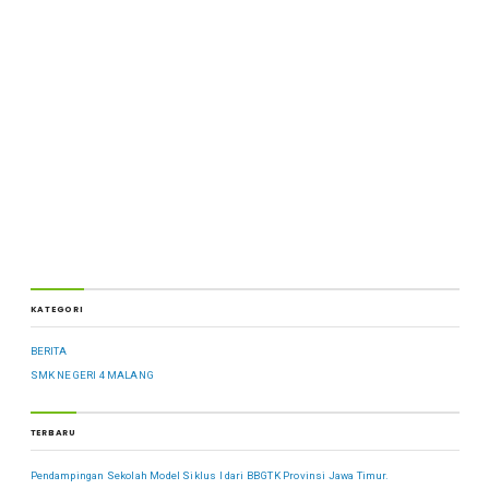
KATEGORI
BERITA
SMK NEGERI 4 MALANG
TERBARU
Pendampingan Sekolah Model Siklus I dari BBGTK Provinsi Jawa Timur.