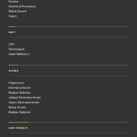
Humas
Sarana & Prasarana
Peta & Denah
Galeri
UNIT
LSP
Technopark
Hotel RedDoorz
SISWA
Organisasi
Ekstrakurikuler
Budaya Sekolah
Jadwal Ekstrakurikuler
Galeri Ekstrakulikuler
Karya Siswa
Budaya Sekolah
LINK TERKAIT