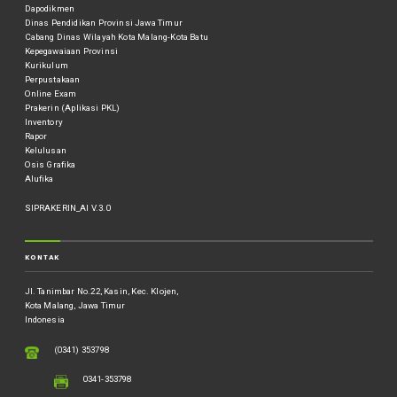
Dapodikmen
Dinas Pendidikan Provinsi Jawa Timur
Cabang Dinas Wilayah Kota Malang-Kota Batu
Kepegawaiaan Provinsi
Kurikulum
Perpustakaan
Online Exam
Prakerin (Aplikasi PKL)
Inventory
Rapor
Kelulusan
Osis Grafika
Alufika
SIPRAKERIN_AI V.3.0
KONTAK
Jl. Tanimbar No.22, Kasin, Kec. Klojen,
Kota Malang, Jawa Timur
Indonesia
(0341) 353798
0341-353798