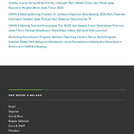
Grafika Juara! Salsa Bella Siti Nur Hadjijah Raih Medali Emas dan Perak pada
Kejurprov Angkat Berat Jawa Timur 2026
SMKN 4 Malang Borong Prestasi di Jambore Koperasi Kota Malang 2026, Raih Predikat
Kontingen Teladan pada Puncak Hari Koperasi Nasional ke-79
SMKN 4 Malang Sambut Kunjungan Tim BOKE dan Kepala Dinas Pendidikan Provinsi
Jawa Timur Perkuat Kolaborasi Pendidikan Vokasi Bertaraf Internasional
Workshop Sosialisasi Program Bantuan Teaching Factory Tahun 2026, Program
Sekolah Model Pembelajaran Mendalam, serta Pendalaman Koding dan Kecerdasan
Artifisial di SMKN 4 Malang
SMK NEGERI 4 MALANG
Profil
Sejarah
Visi & Misi
Kepala Sekolah
Guru & Staff
Prestasi