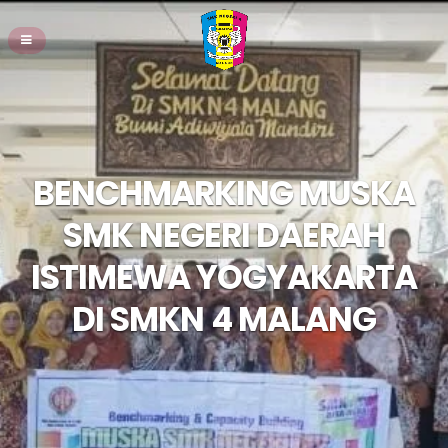
BENCHMARKING MUSKA
SMK NEGERI DAERAH
ISTIMEWA YOGYAKARTA
DI SMKN 4 MALANG