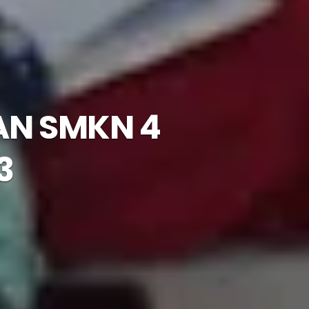
N SMKN 4
3