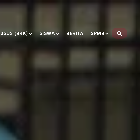
USUS (BKK)
SISWA
BERITA
SPMB