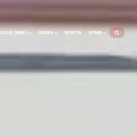
USUS (BKK)
SISWA
BERITA
SPMB