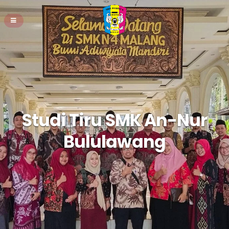
Studi Tiru SMK An-Nur
Bululawang