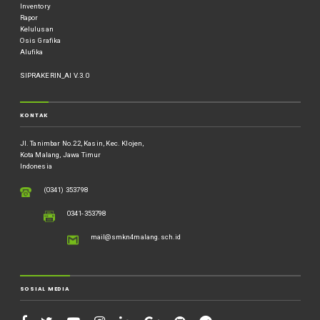
Inventory
Rapor
Kelulusan
Osis Grafika
Alufika
SIPRAKERIN_AI V.3.0
KONTAK
Jl. Tanimbar No.22, Kasin, Kec. Klojen,
Kota Malang, Jawa Timur
Indonesia
(0341) 353798
0341-353798
mail@smkn4malang.sch.id
SOSIAL MEDIA