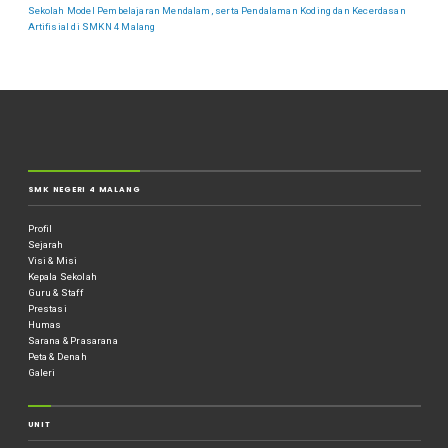
Sekolah Model Pembelajaran Mendalam, serta Pendalaman Koding dan Kecerdasan
Artifisial di SMKN 4 Malang
SMK NEGERI 4 MALANG
Profil
Sejarah
Visi & Misi
Kepala Sekolah
Guru & Staff
Prestasi
Humas
Sarana & Prasarana
Peta & Denah
Galeri
UNIT