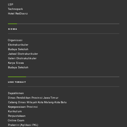
LSP
Technopark
Hotel RedDoorz
SISWA
Organisasi
Ekstrakurikuler
Budaya Sekolah
Jadwal Ekstrakurikuler
Galeri Ekstrakulikuler
Karya Siswa
Budaya Sekolah
LINK TERKAIT
Dapodikmen
Dinas Pendidikan Provinsi Jawa Timur
Cabang Dinas Wilayah Kota Malang-Kota Batu
Kepegawaiaan Provinsi
Kurikulum
Perpustakaan
Online Exam
Prakerin (Aplikasi PKL)