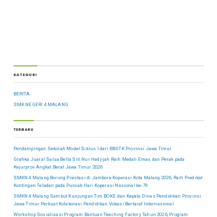
KATEGORI
BERITA
SMK NEGERI 4 MALANG
TERBARU
Pendampingan Sekolah Model Siklus I dari BBGTK Provinsi Jawa Timur.
Grafika Juara! Salsa Bella Siti Nur Hadjijah Raih Medali Emas dan Perak pada
Kejurprov Angkat Berat Jawa Timur 2026
SMKN 4 Malang Borong Prestasi di Jambore Koperasi Kota Malang 2026, Raih Predikat
Kontingen Teladan pada Puncak Hari Koperasi Nasional ke-79
SMKN 4 Malang Sambut Kunjungan Tim BOKE dan Kepala Dinas Pendidikan Provinsi
Jawa Timur Perkuat Kolaborasi Pendidikan Vokasi Bertaraf Internasional
Workshop Sosialisasi Program Bantuan Teaching Factory Tahun 2026, Program