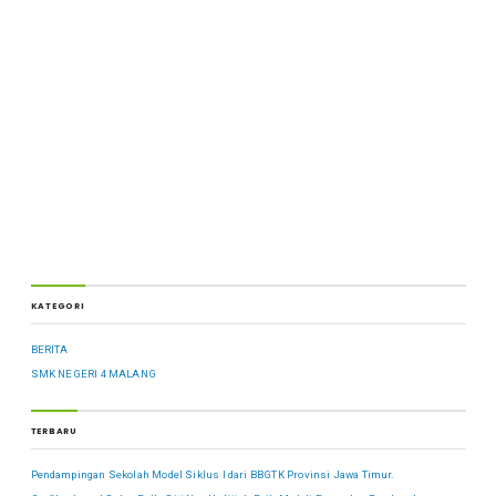
KATEGORI
BERITA
SMK NEGERI 4 MALANG
TERBARU
Pendampingan Sekolah Model Siklus I dari BBGTK Provinsi Jawa Timur.