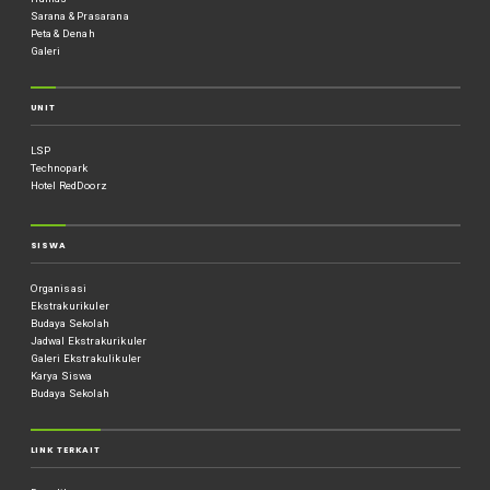
Sarana & Prasarana
Peta & Denah
Galeri
UNIT
LSP
Technopark
Hotel RedDoorz
SISWA
Organisasi
Ekstrakurikuler
Budaya Sekolah
Jadwal Ekstrakurikuler
Galeri Ekstrakulikuler
Karya Siswa
Budaya Sekolah
LINK TERKAIT