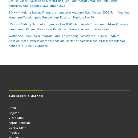
Grafika Juara! Salsa Bella Siti Nur Hadjijah Raih Medali Emas dan Perak pada
Kejurprov Angkat Berat Jawa Timur 2026
SMKN 4 Malang Borong Prestasi di Jambore Koperasi Kota Malang 2026, Raih Predikat
Kontingen Teladan pada Puncak Hari Koperasi Nasional ke-79
SMKN 4 Malang Sambut Kunjungan Tim BOKE dan Kepala Dinas Pendidikan Provinsi
Jawa Timur Perkuat Kolaborasi Pendidikan Vokasi Bertaraf Internasional
Workshop Sosialisasi Program Bantuan Teaching Factory Tahun 2026, Program
Sekolah Model Pembelajaran Mendalam, serta Pendalaman Koding dan Kecerdasan
Artifisial di SMKN 4 Malang
SMK NEGERI 4 MALANG
Profil
Sejarah
Visi & Misi
Kepala Sekolah
Guru & Staff
Prestasi
Humas