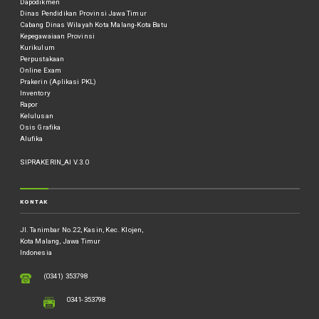
Dapodikmen
Dinas Pendidikan Provinsi Jawa Timur
Cabang Dinas Wilayah Kota Malang-Kota Batu
Kepegawaiaan Provinsi
Kurikulum
Perpustakaan
Online Exam
Prakerin (Aplikasi PKL)
Inventory
Rapor
Kelulusan
Osis Grafika
Alufika
SIPRAKERIN_AI V.3.0
KONTAK
Jl. Tanimbar No.22, Kasin, Kec. Klojen,
Kota Malang, Jawa Timur
Indonesia
(0341) 353798
0341-353798