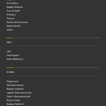
Visi & Misi
Kepala Sekolah
Guru & Staff
Prestasi
Humas
Sarana & Prasarana
Peta & Denah
Galeri
UNIT
LSP
Technopark
Hotel RedDoorz
SISWA
Organisasi
Ekstrakurikuler
Budaya Sekolah
Jadwal Ekstrakurikuler
Galeri Ekstrakulikuler
Karya Siswa
Budaya Sekolah