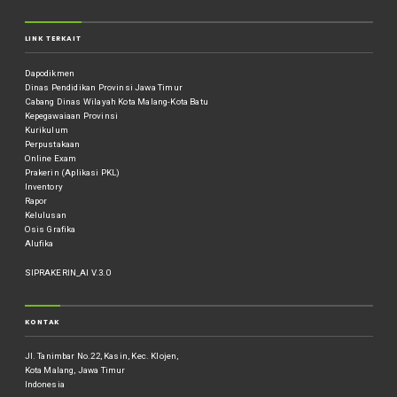
LINK TERKAIT
Dapodikmen
Dinas Pendidikan Provinsi Jawa Timur
Cabang Dinas Wilayah Kota Malang-Kota Batu
Kepegawaiaan Provinsi
Kurikulum
Perpustakaan
Online Exam
Prakerin (Aplikasi PKL)
Inventory
Rapor
Kelulusan
Osis Grafika
Alufika
SIPRAKERIN_AI V.3.0
KONTAK
Jl. Tanimbar No.22, Kasin, Kec. Klojen,
Kota Malang, Jawa Timur
Indonesia