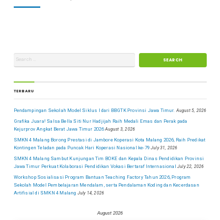
TERBARU
Pendampingan Sekolah Model Siklus I dari BBGTK Provinsi Jawa Timur.
August 5, 2026
Grafika Juara! Salsa Bella Siti Nur Hadjijah Raih Medali Emas dan Perak pada
Kejurprov Angkat Berat Jawa Timur 2026
August 3, 2026
SMKN 4 Malang Borong Prestasi di Jambore Koperasi Kota Malang 2026, Raih Predikat
Kontingen Teladan pada Puncak Hari Koperasi Nasional ke-79
July 31, 2026
SMKN 4 Malang Sambut Kunjungan Tim BOKE dan Kepala Dinas Pendidikan Provinsi
Jawa Timur Perkuat Kolaborasi Pendidikan Vokasi Bertaraf Internasional
July 22, 2026
Workshop Sosialisasi Program Bantuan Teaching Factory Tahun 2026, Program
Sekolah Model Pembelajaran Mendalam, serta Pendalaman Koding dan Kecerdasan
Artifisial di SMKN 4 Malang
July 14, 2026
August 2026