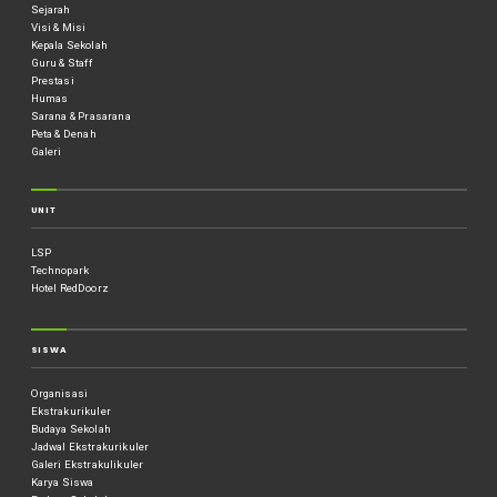
Sejarah
Visi & Misi
Kepala Sekolah
Guru & Staff
Prestasi
Humas
Sarana & Prasarana
Peta & Denah
Galeri
UNIT
LSP
Technopark
Hotel RedDoorz
SISWA
Organisasi
Ekstrakurikuler
Budaya Sekolah
Jadwal Ekstrakurikuler
Galeri Ekstrakulikuler
Karya Siswa