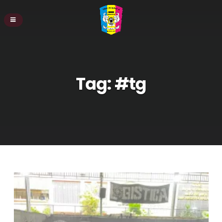
Tag:
#tg