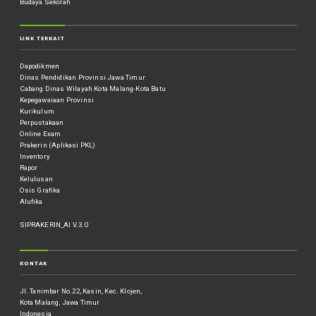
Budaya Sekolah
LINK TERKAIT
Dapodikmen
Dinas Pendidikan Provinsi Jawa Timur
Cabang Dinas Wilayah Kota Malang-Kota Batu
Kepegawaiaan Provinsi
Kurikulum
Perpustakaan
Online Exam
Prakerin (Aplikasi PKL)
Inventory
Rapor
Kelulusan
Osis Grafika
Alufika
SIPRAKERIN_AI V.3.0
KONTAK
Jl. Tanimbar No.22, Kasin, Kec. Klojen,
Kota Malang, Jawa Timur
Indonesia