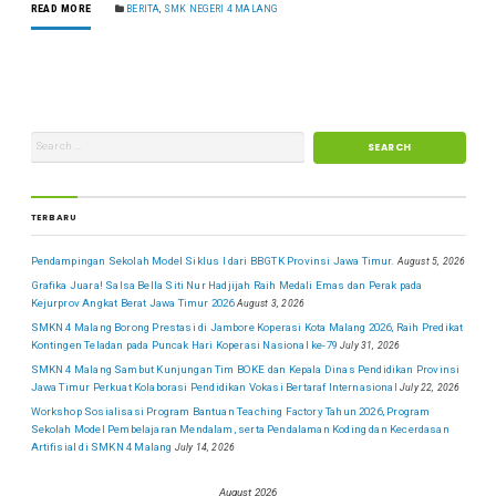
READ MORE
BERITA
,
SMK NEGERI 4 MALANG
TERBARU
Pendampingan Sekolah Model Siklus I dari BBGTK Provinsi Jawa Timur.
August 5, 2026
Grafika Juara! Salsa Bella Siti Nur Hadjijah Raih Medali Emas dan Perak pada
Kejurprov Angkat Berat Jawa Timur 2026
August 3, 2026
SMKN 4 Malang Borong Prestasi di Jambore Koperasi Kota Malang 2026, Raih Predikat
Kontingen Teladan pada Puncak Hari Koperasi Nasional ke-79
July 31, 2026
SMKN 4 Malang Sambut Kunjungan Tim BOKE dan Kepala Dinas Pendidikan Provinsi
Jawa Timur Perkuat Kolaborasi Pendidikan Vokasi Bertaraf Internasional
July 22, 2026
Workshop Sosialisasi Program Bantuan Teaching Factory Tahun 2026, Program
Sekolah Model Pembelajaran Mendalam, serta Pendalaman Koding dan Kecerdasan
Artifisial di SMKN 4 Malang
July 14, 2026
August 2026