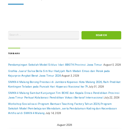
TERBARU
Pendampingan Sekolah Model Siklus I dari BBGTK Provinsi Jawa Timur.
August 5, 2026
Grafika Juara! Salsa Bella Siti Nur Hadjijah Raih Medali Emas dan Perak pada
Kejurprov Angkat Berat Jawa Timur 2026
August 3, 2026
SMKN 4 Malang Borong Prestasi di Jambore Koperasi Kota Malang 2026, Raih Predikat
Kontingen Teladan pada Puncak Hari Koperasi Nasional ke-79
July 31, 2026
SMKN 4 Malang Sambut Kunjungan Tim BOKE dan Kepala Dinas Pendidikan Provinsi
Jawa Timur Perkuat Kolaborasi Pendidikan Vokasi Bertaraf Internasional
July 22, 2026
Workshop Sosialisasi Program Bantuan Teaching Factory Tahun 2026, Program
Sekolah Model Pembelajaran Mendalam, serta Pendalaman Koding dan Kecerdasan
Artifisial di SMKN 4 Malang
July 14, 2026
August 2026