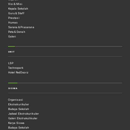
Visi & Misi
Kepala Sekolah
Guru & Staff
Prestasi
Humas
Sarana & Prasarana
Peta & Denah
Galeri
UNIT
LSP
Technopark
Hotel RedDoorz
SISWA
Organisasi
Ekstrakurikuler
Budaya Sekolah
Jadwal Ekstrakurikuler
Galeri Ekstrakulikuler
Karya Siswa
Budaya Sekolah