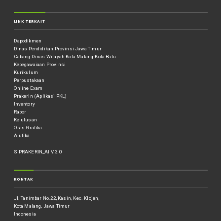
LINK TERKAIT
Dapodikmen
Dinas Pendidikan Provinsi Jawa Timur
Cabang Dinas Wilayah Kota Malang-Kota Batu
Kepegawaiaan Provinsi
Kurikulum
Perpustakaan
Online Exam
Prakerin (Aplikasi PKL)
Inventory
Rapor
Kelulusan
Osis Grafika
Alufika
SIPRAKERIN_AI V.3.0
KONTAK
Jl. Tanimbar No.22, Kasin, Kec. Klojen,
Kota Malang, Jawa Timur
Indonesia