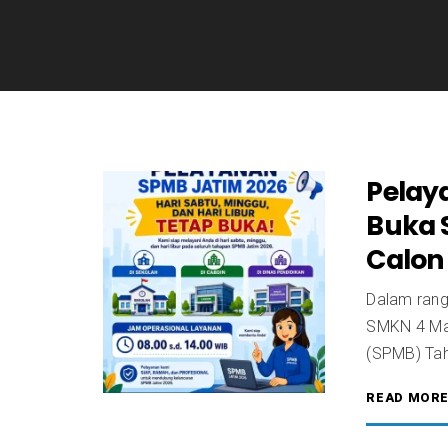
Pelay
Buka 
Calon 
Dalam rang
SMKN 4 Ma
(SPMB) Tahu
READ MOR