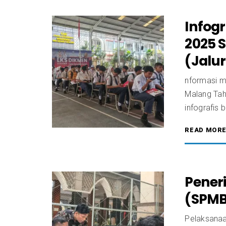
Infog
2025 
(Jalur
nformasi m
Malang Taha
infografis b
READ MOR
Pener
(SPMB
Pelaksanaa