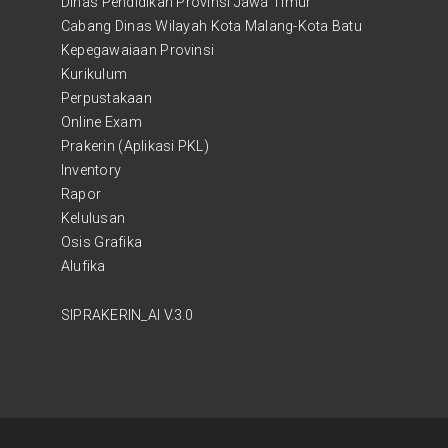
Dinas Pendidikan Provinsi Jawa Timur
Cabang Dinas Wilayah Kota Malang-Kota Batu
Kepegawaiaan Provinsi
Kurikulum
Perpustakaan
Online Exam
Prakerin (Aplikasi PKL)
Inventory
Rapor
Kelulusan
Osis Grafika
Alufika
SIPRAKERIN_AI V.3.0