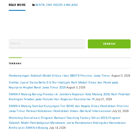
READ MORE
BERITA
,
SMK NEGERI 4 MALANG
TERBARU
Pendampingan Sekolah Model Siklus I dari BBGTK Provinsi Jawa Timur.
August 5, 2026
Grafika Juara! Salsa Bella Siti Nur Hadjijah Raih Medali Emas dan Perak pada
Kejurprov Angkat Berat Jawa Timur 2026
August 3, 2026
SMKN 4 Malang Borong Prestasi di Jambore Koperasi Kota Malang 2026, Raih Predikat
Kontingen Teladan pada Puncak Hari Koperasi Nasional ke-79
July 31, 2026
SMKN 4 Malang Sambut Kunjungan Tim BOKE dan Kepala Dinas Pendidikan Provinsi
Jawa Timur Perkuat Kolaborasi Pendidikan Vokasi Bertaraf Internasional
July 22, 2026
Workshop Sosialisasi Program Bantuan Teaching Factory Tahun 2026, Program
Sekolah Model Pembelajaran Mendalam, serta Pendalaman Koding dan Kecerdasan
Artifisial di SMKN 4 Malang
July 14, 2026