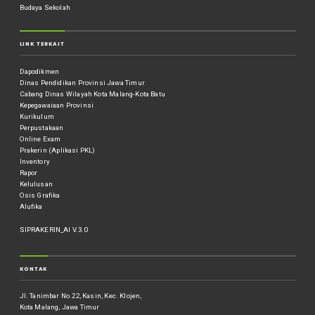
Budaya Sekolah
LINK TERKAIT
Dapodikmen
Dinas Pendidikan Provinsi Jawa Timur
Cabang Dinas Wilayah Kota Malang-Kota Batu
Kepegawaiaan Provinsi
Kurikulum
Perpustakaan
Online Exam
Prakerin (Aplikasi PKL)
Inventory
Rapor
Kelulusan
Osis Grafika
Alufika
SIPRAKERIN_AI V.3.0
KONTAK
Jl. Tanimbar No.22, Kasin, Kec. Klojen,
Kota Malang, Jawa Timur