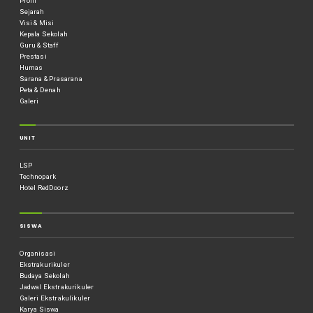
Profil
Sejarah
Visi & Misi
Kepala Sekolah
Guru & Staff
Prestasi
Humas
Sarana & Prasarana
Peta & Denah
Galeri
UNIT
LSP
Technopark
Hotel RedDoorz
SISWA
Organisasi
Ekstrakurikuler
Budaya Sekolah
Jadwal Ekstrakurikuler
Galeri Ekstrakulikuler
Karya Siswa