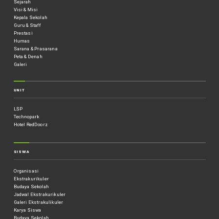
Sejarah
Visi & Misi
Kepala Sekolah
Guru & Staff
Prestasi
Humas
Sarana & Prasarana
Peta & Denah
Galeri
UNIT
LSP
Technopark
Hotel RedDoorz
SISWA
Organisasi
Ekstrakurikuler
Budaya Sekolah
Jadwal Ekstrakurikuler
Galeri Ekstrakulikuler
Karya Siswa
Budaya Sekolah