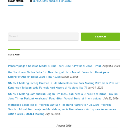
READ MORE
BERITA
,
SMK NEGERI 4 MALANG
TERBARU
Pendampingan Sekolah Model Siklus I dari BBGTK Provinsi Jawa Timur.
August 5, 2026
Grafika Juara! Salsa Bella Siti Nur Hadjijah Raih Medali Emas dan Perak pada
Kejurprov Angkat Berat Jawa Timur 2026
August 3, 2026
SMKN 4 Malang Borong Prestasi di Jambore Koperasi Kota Malang 2026, Raih Predikat
Kontingen Teladan pada Puncak Hari Koperasi Nasional ke-79
July 31, 2026
SMKN 4 Malang Sambut Kunjungan Tim BOKE dan Kepala Dinas Pendidikan Provinsi
Jawa Timur Perkuat Kolaborasi Pendidikan Vokasi Bertaraf Internasional
July 22, 2026
Workshop Sosialisasi Program Bantuan Teaching Factory Tahun 2026, Program
Sekolah Model Pembelajaran Mendalam, serta Pendalaman Koding dan Kecerdasan
Artifisial di SMKN 4 Malang
July 14, 2026
August 2026