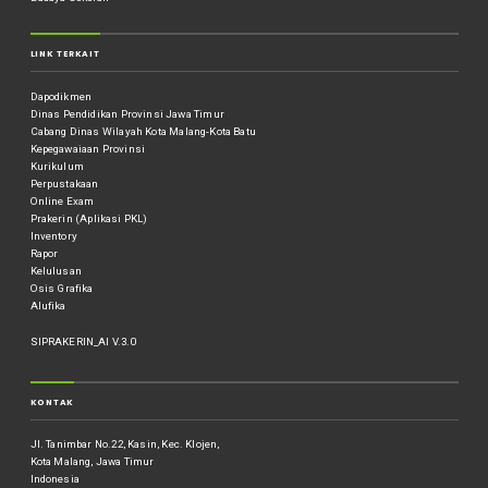
LINK TERKAIT
Dapodikmen
Dinas Pendidikan Provinsi Jawa Timur
Cabang Dinas Wilayah Kota Malang-Kota Batu
Kepegawaiaan Provinsi
Kurikulum
Perpustakaan
Online Exam
Prakerin (Aplikasi PKL)
Inventory
Rapor
Kelulusan
Osis Grafika
Alufika
SIPRAKERIN_AI V.3.0
KONTAK
Jl. Tanimbar No.22, Kasin, Kec. Klojen,
Kota Malang, Jawa Timur
Indonesia